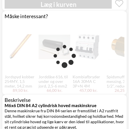
Mandag d. 17/8
Læg i kurven
Svenstrup
0,00 kr.
- fredag d. 21/8
(9230)
Måske interessant?
Jordspyd kobber
Jorddåse 616, til
Kombiafbryder
Spidsmuffe,
254MY, 1,5
under og over
16A 30MA C
messing, 3/4
meter, 14,2 mm
jord, 2,5-6 mm2
3P+N 4M
1/2", reduce
89,50 kr.
66,00 kr.
457,00 kr.
26,25 kr
Beskrivelse
M6x6 DIN 84 A2 cylindrisk hoved maskinskrue
Denne maskinskrue fra DIN 84-serien er fremstillet i A2 rustfrit
stål, hvilket sikrer høj korrosionsbestandighed og holdbarhed. Med
sit cylindriske hoved og lige kærv er den ideel til applikationer, hvor
et rent og præcist udseende er påkrævet.