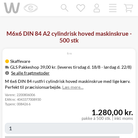
Mangler chatten?
Ret samtykke!
M6x6 DIN 84 A2 cylindrisk hoved maskinskrue -
500 stk
Skaffevare
GLS Pakkeshop 39,00 kr. (leveres tirsdag d. 18/8 - lørdag d. 22/8)
Se alle fragtmetoder
M 6x6 DIN 84 rustfri cylindrisk hoved maskinskrue med lige kærv.
Metode
Pris
Leveres
Perfekt til præcisionsarbejde.
Læs mere…
Tirsdag d. 18/8
GLS Pakkeshop
39,00 kr.
- lørdag d. 22/8
Varenr.:
2200806006
EAN nr.:
4043377008930
Tirsdag d. 18/8
GLS
Typenr.:
008426 6
49,00 kr.
-
Hjemmelevering
1.280,00 kr.
mandag d. 24/8
Tirsdag d. 18/8
pakke á 500 stk.
|
inkl. moms
GLS Erhverv
49,00 kr.
-
mandag d. 24/8
Click&Collect i