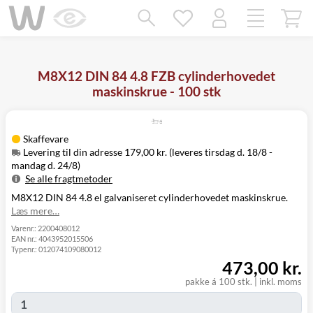
Mangler chatten?
Ret samtykke!
M8X12 DIN 84 4.8 FZB cylinderhovedet
maskinskrue - 100 stk
Skaffevare
Levering til din adresse 179,00 kr. (leveres tirsdag d. 18/8 -
mandag d. 24/8)
Se alle fragtmetoder
M8X12 DIN 84 4.8 el galvaniseret cylinderhovedet maskinskrue.
Metode
Pris
Leveres
Læs mere…
Tirsdag d. 18/8
Levering til
179,00 kr.
-
Varenr.:
2200408012
din adresse
EAN nr.:
4043952015506
mandag d. 24/8
Typenr.:
012074109080012
Click&Collect
473,00 kr.
i Svenstrup
Ikke muligt
(9230)
pakke á 100 stk.
|
inkl. moms