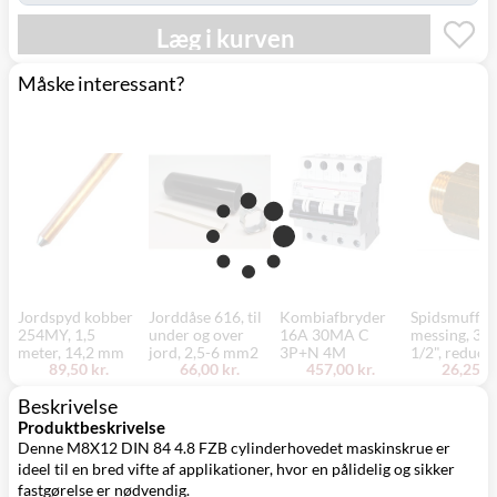
Læg i kurven
Måske interessant?
Jordspyd kobber
Jorddåse 616, til
Kombiafbryder
Spidsmuffe,
254MY, 1,5
under og over
16A 30MA C
messing, 3/4
meter, 14,2 mm
jord, 2,5-6 mm2
3P+N 4M
1/2", reduce
89,50 kr.
66,00 kr.
457,00 kr.
26,25 kr
Beskrivelse
Produktbeskrivelse
Denne M8X12 DIN 84 4.8 FZB cylinderhovedet maskinskrue er
ideel til en bred vifte af applikationer, hvor en pålidelig og sikker
fastgørelse er nødvendig.