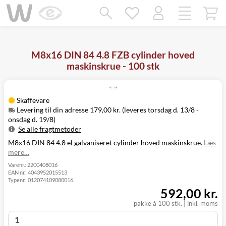
Mangler chatten?
Ret samtykke!
M8x16 DIN 84 4.8 FZB cylinder hoved
maskinskrue - 100 stk
Skaffevare
Levering til din adresse 179,00 kr. (leveres torsdag d. 13/8 -
onsdag d. 19/8)
Se alle fragtmetoder
M8x16 DIN 84 4.8 el galvaniseret cylinder hoved maskinskrue.
Læs
Metode
Pris
Leveres
mere…
Torsdag d. 13/8
Levering til
179,00 kr.
-
Varenr.:
2200408016
din adresse
EAN nr.:
4043952015513
onsdag d. 19/8
Typenr.:
012074109080016
Click&Collect
592,00 kr.
i Svenstrup
Ikke muligt
(9230)
pakke á 100 stk. | inkl. moms