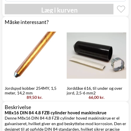
Læg i kurven
Måske interessant?
Jordspyd kobber 254MY, 1,5
Jorddåse 616, til under og over
K
meter, 14,2 mm
jord, 2,5-6 mm2
89,50 kr.
66,00 kr.
Beskrivelse
M8x16 DIN 84 4.8 FZB cylinder hoved maskinskrue
Denne M8x16 DIN 84 4.8 FZB cylinder hoved maskinskrue er el
galvaniseret, hvilket giver en god beskyttelse mod korrosion. Den er
designet til at opfylde DIN 84 standarden, hvilket sikrer præcise