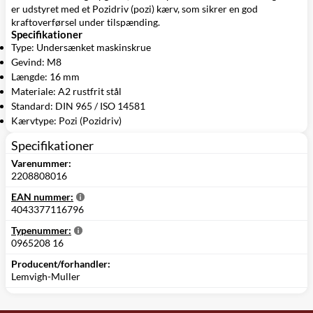
er udstyret med et Pozidriv (pozi) kærv, som sikrer en god
kraftoverførsel under tilspænding.
Specifikationer
Type: Undersænket maskinskrue
Gevind: M8
Længde: 16 mm
Materiale: A2 rustfrit stål
Standard: DIN 965 / ISO 14581
Kærvtype: Pozi (Pozidriv)
Specifikationer
Varenummer:
2208808016
EAN nummer:
4043377116796
Typenummer:
0965208 16
Producent/forhandler:
Lemvigh-Muller