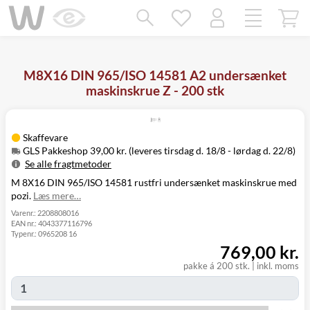
Mangler chatten?
Ret samtykke!
M8X16 DIN 965/ISO 14581 A2 undersænket
maskinskrue Z - 200 stk
Skaffevare
GLS Pakkeshop 39,00 kr. (leveres tirsdag d. 18/8 - lørdag d. 22/8)
Se alle fragtmetoder
M 8X16 DIN 965/ISO 14581 rustfri undersænket maskinskrue med
Metode
Pris
Leveres
pozi.
Læs mere…
Tirsdag d. 18/8
GLS Pakkeshop
39,00 kr.
- lørdag d. 22/8
Varenr.:
2208808016
EAN nr.:
4043377116796
Tirsdag d. 18/8
GLS
Typenr.:
0965208 16
49,00 kr.
-
Hjemmelevering
769,00 kr.
mandag d. 24/8
Tirsdag d. 18/8
pakke á 200 stk.
|
inkl. moms
GLS Erhverv
49,00 kr.
-
mandag d. 24/8
Click&Collect i