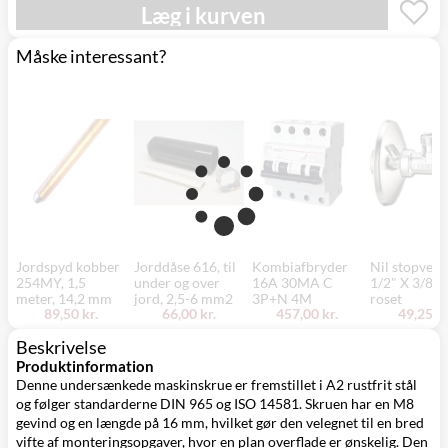
Mandag d. 17/8
Læg i kurven
Svenstrup
0,00 kr.
- fredag d. 21/8
(9230)
Måske interessant?
Jordspyd kobber
Jorddåse 616, til
Kombiafbryder
Nil stopventi
254MY, 1,5
under og over
16A 30MA C
1/2" X 3/8"
meter, 14,2 mm
jord, 2,5-6 mm2
3P+N 4M
roset
89,50 kr.
66,00 kr.
457,00 kr.
49,25 kr
Beskrivelse
Produktinformation
Denne undersænkede maskinskrue er fremstillet i A2 rustfrit stål
og følger standarderne DIN 965 og ISO 14581. Skruen har en M8
gevind og en længde på 16 mm, hvilket gør den velegnet til en bred
vifte af monteringsopgaver, hvor en plan overflade er ønskelig. Den