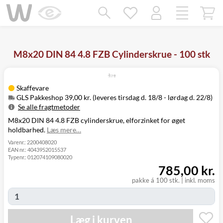
Mangler chatten?
Ret samtykke!
M8x20 DIN 84 4.8 FZB Cylinderskrue - 100 stk
Skaffevare
GLS Pakkeshop 39,00 kr. (leveres tirsdag d. 18/8 - lørdag d. 22/8)
Se alle fragtmetoder
M8x20 DIN 84 4.8 FZB cylinderskrue, elforzinket for øget
Metode
Pris
Leveres
holdbarhed.
Læs mere…
Tirsdag d. 18/8
GLS Pakkeshop
39,00 kr.
- lørdag d. 22/8
Varenr.:
2200408020
EAN nr.:
4043952015537
Tirsdag d. 18/8
GLS
Typenr.:
012074109080020
49,00 kr.
-
Hjemmelevering
785,00 kr.
mandag d. 24/8
Tirsdag d. 18/8
pakke á 100 stk.
|
inkl. moms
GLS Erhverv
49,00 kr.
-
mandag d. 24/8
Click&Collect i
Mandag d. 17/8
Læg i kurven
Svenstrup
0,00 kr.
- fredag d. 21/8