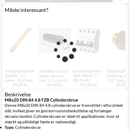
(9230)
Måske interessant?
Jordspyd kobber
Jorddåse 616, til
Kombiafbryder
Spidsmuffe,
254MY, 1,5
under og over
16A 30MA C
messing, 3/4
meter, 14,2 mm
jord, 2,5-6 mm2
3P+N 4M
1/2", reduce
89,50 kr.
66,00 kr.
457,00 kr.
26,25 kr
Beskrivelse
M8x20 DIN 84 4.8 FZB Cylinderskrue
Denne M8x20 DIN 84 4.8 cylinderskrue er fremstillet i elforzinket
stål, hvilket giver en god korrosionsbeskyttelse og forlænger
skruens levetid. Cylinderskruen er ideel til applikationer, hvor et
stærkt og pålideligt fæste er nødvendigt.
Type:
Cylinderskrue