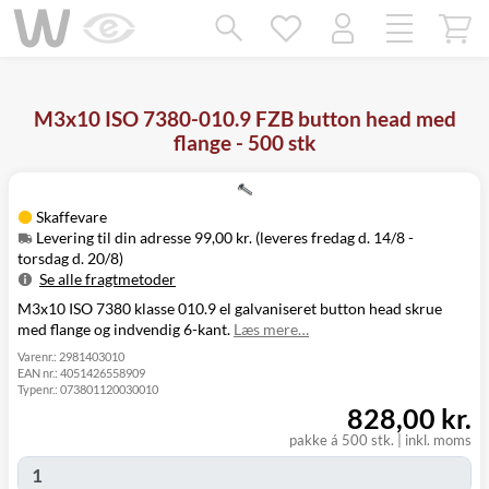
Mangler chatten?
Ret samtykke!
M3x10 ISO 7380-010.9 FZB button head med
flange - 500 stk
Skaffevare
Levering til din adresse 99,00 kr. (leveres fredag d. 14/8 -
torsdag d. 20/8)
Se alle fragtmetoder
M3x10 ISO 7380 klasse 010.9 el galvaniseret button head skrue
Metode
Pris
Leveres
med flange og indvendig 6-kant.
Læs mere…
Fredag d. 14/8
Levering til
99,00 kr.
-
Varenr.:
2981403010
din adresse
EAN nr.:
4051426558909
torsdag d. 20/8
Typenr.:
073801120030010
Click&Collect
Fredag d. 14/8
828,00 kr.
i Svenstrup
0,00 kr.
-
(9230)
torsdag d. 20/8
pakke á 500 stk.
|
inkl. moms