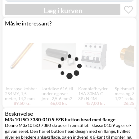
Læg i kurven
Måske interessant?
Jordspyd kobber
Jorddåse 616, til
Kombiafbryder
Spidsmuffe,
254MY, 1,5
under og over
16A 30MA C
messing, 3/4
meter, 14,2 mm
jord, 2,5-6 mm2
3P+N 4M
1/2", reduce
89,50 kr.
66,00 kr.
457,00 kr.
26,25 kr
Beskrivelse
M3x10 ISO 7380-010.9 FZB button head med flange
Denne M3x10 ISO 7380 skrue er fremstillet i klasse 010.9 og er el-
galvaniseret. Den har et button head design med en flange, hvilket
giver en bredere anlægsflade, og en indvendig 6-kant til montering.