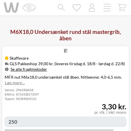
Mangler chatten?
Ret samtykke!
M6X18,0 Undersænket rund stål mastergrib,
åben
Skaffevare
GLS Pakkeshop 39,00 kr. (leveres tirsdag d. 18/8 - lørdag d. 22/8)
Se alle fragtmetoder
MFX nut M6x18,0 undersænket stål åben. Nitteevne: 4,0-6,5 mm.
Metode
Pris
Leveres
Læs mere…
Tirsdag d. 18/8
GLS Pakkeshop
39,00 kr.
- lørdag d. 22/8
Varenr.:
2964306018
EAN nr.:
8714338173597
Tirsdag d. 18/8
GLS
Typenr.:
N23M06VO21
49,00 kr.
-
Hjemmelevering
3,30 kr.
mandag d. 24/8
Tirsdag d. 18/8
pr. stk.
|
inkl. moms
GLS Erhverv
49,00 kr.
-
mandag d. 24/8
Click&Collect i