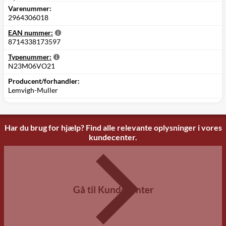
Varenummer:
2964306018
EAN nummer:
8714338173597
Typenummer:
N23M06VO21
Producent/forhandler:
Lemvigh-Muller
Har du brug for hjælp? Find alle relevante oplysninger i vores
kundecenter.
Gå til Kundecenter