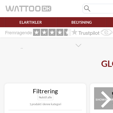
Mangler chatten?
Ret samtykke!
ELARTIKLER
BELYSNING
Fremragende
…
GL
Filtrering
Nulstil alle
SHOWROO
1 produkt i denne kategori