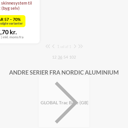
skinnesystem til
t (byg selv)
R 57 – 70%
valgte varianter
,70 kr.
.
|
inkl. moms fra
1
Side
ud af 1
12
36
54
102
ANDRE SERIER FRA NORDIC ALUMINIUM
GLOBAL Trac Base (GB)