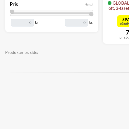
GLOBAL 
Pris
Nulstil
loft, 3-fase
SPA
kr.
kr.
på ud
7
pr. stk
Produkter pr. side: