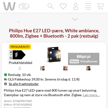
Mangler chatten?
Ret samtykke!
…
Philips Hue E27 LED-pære, White ambiance,
800lm, Zigbee + Bluetooth - 2 pak (restsalg)
PRISGARANTI
Produktdatablad
Restsalg: 10 stk
GLS Pakkeshop 39,00 kr. (leveres tirsdag d. 11/8)
Se alle fragtmetoder
Philips Hue E27 LED-pære med 800 lumen og smart belysning.
Metode
Pris
Leveres
Dæmpbar og nem at styre via Bluetooth eller Zigbee.
Læs mere…
GLS Pakkeshop
39,00 kr.
Tirsdag d. 11/8
GLS
Varenr.:
8718699673369
49,00 kr.
Tirsdag d. 11/8
EAN nr.:
8719514328242
Hjemmelevering