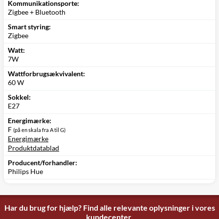
Kommunikationsporte:
Zigbee + Bluetooth
Smart styring:
Zigbee
Watt:
7W
Wattforbrugsækvivalent:
60 W
Sokkel:
E27
Energimærke:
F
(på en skala fra A til G)
Energimærke
Produktdatablad
Producent/forhandler:
Philips Hue
Har du brug for hjælp? Find alle relevante oplysninger i vores
kundecenter.