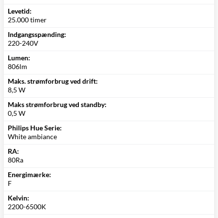
Levetid:
25.000 timer
Indgangsspænding:
220-240V
Lumen:
806lm
Maks. strømforbrug ved drift:
8,5 W
Maks strømforbrug ved standby:
0,5 W
Philips Hue Serie:
White ambiance
RA:
80Ra
Energimærke:
F
Kelvin:
2200-6500K