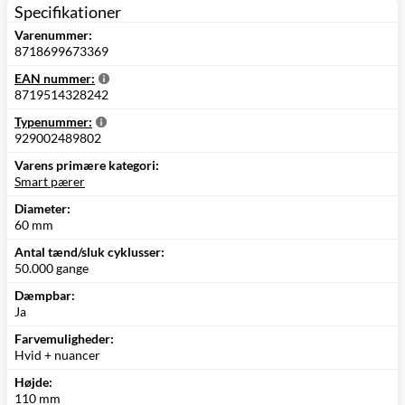
Specifikationer
Varenummer:
8718699673369
EAN nummer:
8719514328242
Typenummer:
929002489802
Varens primære kategori:
Smart pærer
Diameter:
60 mm
Antal tænd/sluk cyklusser:
50.000 gange
Dæmpbar:
Ja
Farvemuligheder:
Hvid + nuancer
Højde:
110 mm