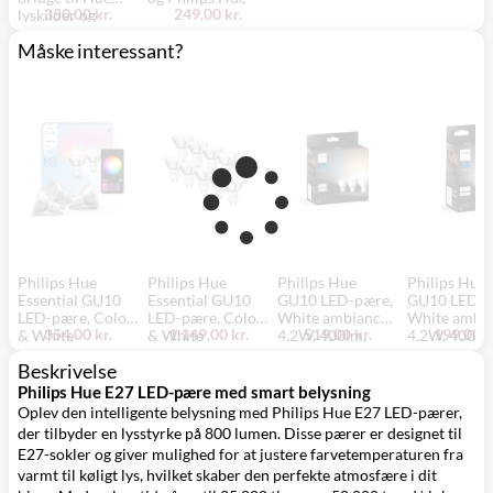
350,00 kr.
249,00 kr.
lyskilder og
lamper
Måske interessant?
Philips Hue
Philips Hue
Philips Hue
Philips Hue
Essential GU10
Essential GU10
GU10 LED-pære,
GU10 LED-p
LED-pære, Color
LED-pære, Color
White ambiance,
White ambia
354,00 kr.
1.149,00 kr.
519,00 kr.
199,00 k
& White
& White
4,2W, 400lm,
4,2W, 400lm
ambiance, 4,7W,
ambiance, 4,7W,
Zigbee +
Zigbee +
Beskrivelse
345lm, Zigbee +
345lm, Zigbee +
Bluetooth (3 pak)
Bluetooth (1
Bluetooth (3 pak)
Bluetooth (10
stk/pak)
Philips Hue E27 LED-pære med smart belysning
pak)
Oplev den intelligente belysning med Philips Hue E27 LED-pærer,
der tilbyder en lysstyrke på 800 lumen. Disse pærer er designet til
E27-sokler og giver mulighed for at justere farvetemperaturen fra
varmt til køligt lys, hvilket skaber den perfekte atmosfære i dit