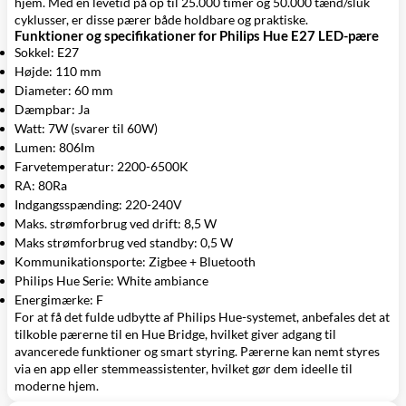
hjem. Med en levetid på op til 25.000 timer og 50.000 tænd/sluk
cyklusser, er disse pærer både holdbare og praktiske.
Funktioner og specifikationer for Philips Hue E27 LED-pære
Sokkel: E27
Højde: 110 mm
Diameter: 60 mm
Dæmpbar: Ja
Watt: 7W (svarer til 60W)
Lumen: 806lm
Farvetemperatur: 2200-6500K
RA: 80Ra
Indgangsspænding: 220-240V
Maks. strømforbrug ved drift: 8,5 W
Maks strømforbrug ved standby: 0,5 W
Kommunikationsporte: Zigbee + Bluetooth
Philips Hue Serie: White ambiance
Energimærke: F
For at få det fulde udbytte af Philips Hue-systemet, anbefales det at
tilkoble pærerne til en Hue Bridge, hvilket giver adgang til
avancerede funktioner og smart styring. Pærerne kan nemt styres
via en app eller stemmeassistenter, hvilket gør dem ideelle til
moderne hjem.