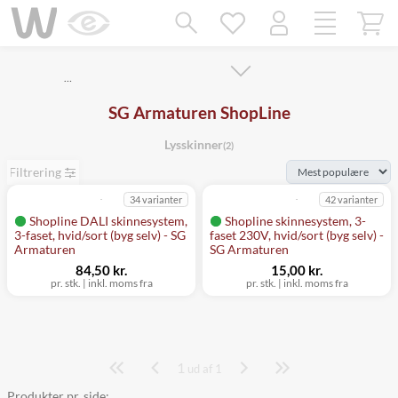
Mangler chatten?
Ret samtykke!
…
SG Armaturen ShopLine
Lysskinner
(2)
Filtrering
34 varianter
42 varianter
Shopline DALI skinnesystem,
Shopline skinnesystem, 3-
3-faset, hvid/sort (byg selv) - SG
faset 230V, hvid/sort (byg selv) -
Armaturen
SG Armaturen
84,50 kr.
15,00 kr.
pr. stk.
|
inkl. moms fra
pr. stk.
|
inkl. moms fra
1
Side
ud af 1
Produkter pr. side: