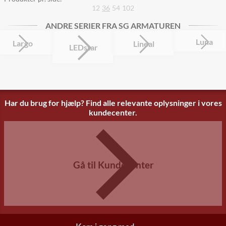
12
36
54
102
ANDRE SERIER FRA SG ARMATUREN
Luna
Largo
Lineal
LEDstar
Har du brug for hjælp? Find alle relevante oplysninger i vores
kundecenter.
Gå til Kundecenter