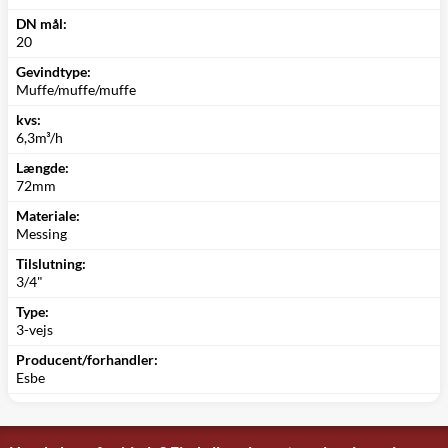
DN mål:
20
Gevindtype:
Muffe/muffe/muffe
kvs:
6,3m³/h
Længde:
72mm
Materiale:
Messing
Tilslutning:
3/4"
Type:
3-vejs
Producent/forhandler:
Esbe