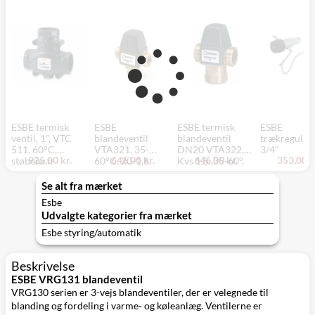
ESBE termisk
ESBE
ESBE termisk
ESBE
ventil, 1", VTC
blandeventil
blandeventil
trækregulato
511, 60°C,
VTA321, 35-
DN20 VTA322,
3/4"
925,00 kr.
646,00 kr.
646,00 kr.
353,00 k
støbejern
60°C, 20-1,6,
Kvs 1,5, 35-60°,
RP3/4
nippel/nippel, ¾"
Se alt fra mærket
Esbe
Udvalgte kategorier fra mærket
Esbe styring/automatik
Beskrivelse
ESBE VRG131 blandeventil
VRG130 serien er 3-vejs blandeventiler, der er velegnede til
blanding og fordeling i varme- og køleanlæg. Ventilerne er