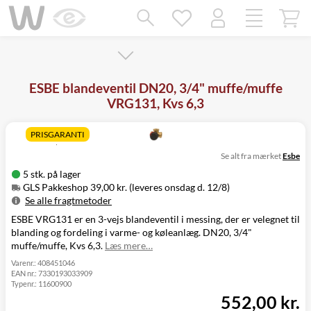
Mangler chatten?
Ret samtykke!
ESBE blandeventil DN20, 3/4" muffe/muffe
VRG131, Kvs 6,3
PRISGARANTI
Se alt fra mærket
Esbe
5 stk. på lager
GLS Pakkeshop 39,00 kr. (leveres onsdag d. 12/8)
Se alle fragtmetoder
ESBE VRG131 er en 3-vejs blandeventil i messing, der er velegnet til
Metode
Pris
Leveres
blanding og fordeling i varme- og køleanlæg. DN20, 3/4"
GLS Pakkeshop
39,00 kr.
Onsdag d. 12/8
muffe/muffe, Kvs 6,3.
Læs mere…
GLS
49,00 kr.
Onsdag d. 12/8
Hjemmelevering
Varenr.:
408451046
EAN nr.:
7330193033909
GLS Erhverv
49,00 kr.
Onsdag d. 12/8
Typenr.:
11600900
Direkte levering
149,00 kr.
Tirsdag d. 11/8
552,00 kr.
Click&Collect i