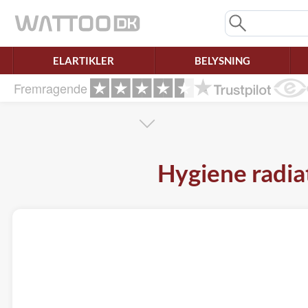
Mangler chatten?
Ret samtykke!
ELARTIKLER
BELYSNING
Fremragende
Hygiene radia