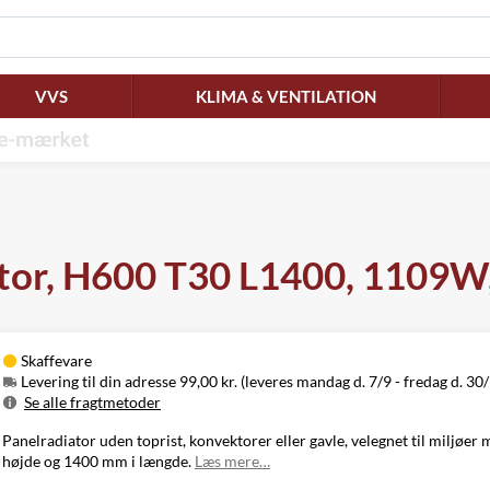
VVS
KLIMA & VENTILATION
tor, H600 T30 L1400, 1109W, 
Skaffevare
Levering til din adresse 99,00 kr. (leveres mandag d. 7/9 - fredag d. 30
Se alle fragtmetoder
Metode
Pris
Leveres
Panelradiator uden toprist, konvektorer eller gavle, velegnet til miljøe
Mandag d. 7/9
højde og 1400 mm i længde.
Læs mere…
Levering til
99,00 kr.
-
din adresse