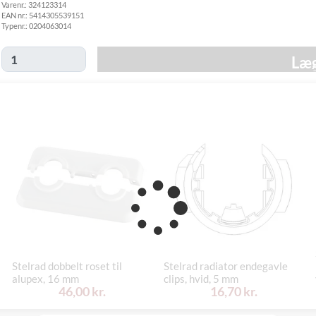
Varenr.:
324123314
fredag d. 30/10
EAN nr.:
5414305539151
Click&Collect
Typenr.:
0204063014
i Svenstrup
Ikke muligt
(9230)
Læg
Stelrad dobbelt roset til
Stelrad radiator endegavle
alupex, 16 mm
clips, hvid, 5 mm
46,00 kr.
16,70 kr.