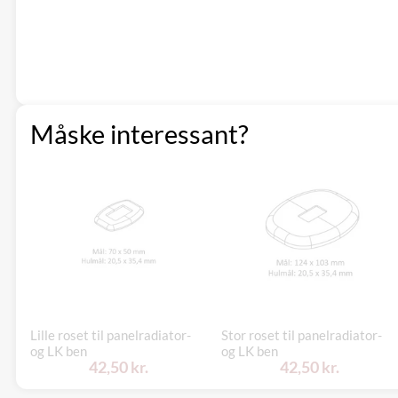
Måske interessant?
Lille roset til panelradiator-
Stor roset til panelradiator-
og LK ben
og LK ben
42,50 kr.
42,50 kr.