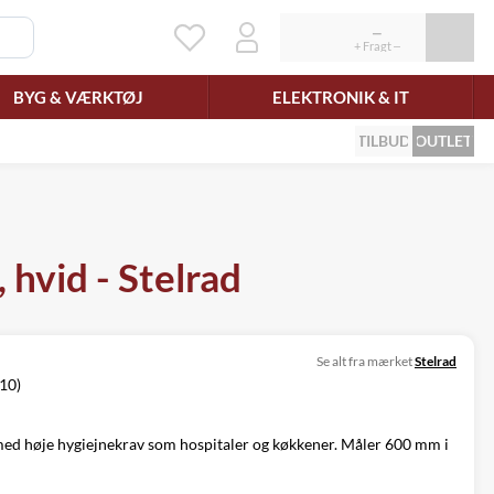
BYG & VÆRKTØJ
ELEKTRONIK & IT
TILBUD
OUTLET
hvid - Stelrad
Se alt fra mærket
Stelrad
/10)
r med høje hygiejnekrav som hospitaler og køkkener. Måler 600 mm i