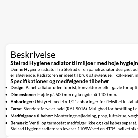
Beskrivelse
Stelrad Hygiene radiator til miljøer med høje hygiej
Denne Hygiene radiator fra Stelrad er en panelradiator designet uden
er afgørende. Radiatoren er ideel til brug på sygehuse, i køkkener, i
Specifikationer og medfølgende tilbehør
Design:
Panelradiator uden toprist, konvektorer eller gavle for opti
Dimensioner:
Højde på 600 mm og længde på 1400 mm.
Anboringer:
Udstyret med 4 x 1/2" anboringer for fleksibel installat
Farve:
Standardfarve er hvid (RAL 9016). Mulighed for bestilling i a
Medfølgende tilbehør:
Monteringsvejledning, prop, luftskrue, væg
Bemærk:
Ventil og termostat medfølger ikke og skal købes separat.
Stelrad Hygiene radiatoren leverer 1109W ved en dT35, hvilket sikre