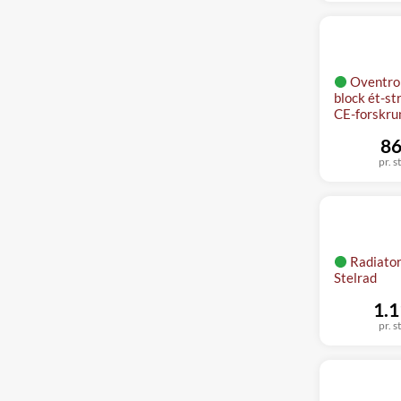
Oventrop
block ét-st
CE-forskru
86
pr. s
Radiato
Stelrad
1.1
pr. s