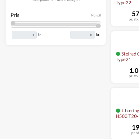
Type22
57
Pris
Nulstil
pr. stk
kr.
kr.
Stelrad 
Type21
1.0
pr. stk
J-bæring,
H500 T20-
19
pr. s