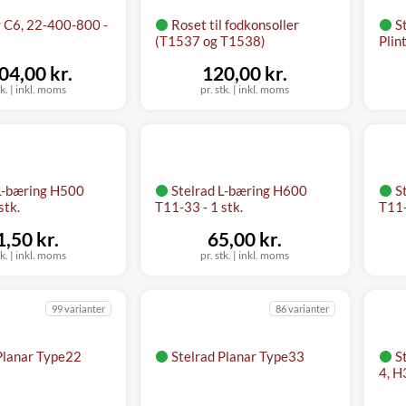
 C6, 22-400-800 -
Roset til fodkonsoller
S
(T1537 og T1538)
Pli
04,00 kr.
120,00 kr.
tk.
|
inkl. moms
pr. stk.
|
inkl. moms
 L-bæring H500
Stelrad L-bæring H600
S
stk.
T11-33 - 1 stk.
T11-
1,50 kr.
65,00 kr.
tk.
|
inkl. moms
pr. stk.
|
inkl. moms
99 varianter
86 varianter
Planar Type22
Stelrad Planar Type33
S
4, H