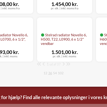
08,00 kr.
1.454,00 kr.
.
|
inkl. moms fra
pr. stk.
|
inkl. moms fra
radiator Novello 6,
Stelrad radiator Novello 6,
S
L0700, 6 x 1/2",
H500, T22, L0900, 6 x 1/2"
H600
vendbar
ven
93,00 kr.
1.501,00 kr.
tk.
|
inkl. moms
pr. stk.
|
inkl. moms
1
Side
ud af 37
12
36
54
102
 for hjælp? Find alle relevante oplysninger i vores 