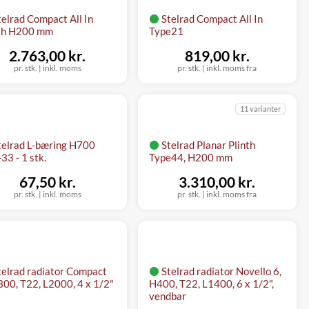
telrad Compact All In
Stelrad Compact All In
nth H200 mm
Type21
2.763,00 kr.
819,00 kr.
pr. stk.
|
inkl. moms
pr. stk.
|
inkl. moms fra
11 varianter
telrad L-bæring H700
Stelrad Planar Plinth
33 - 1 stk.
Type44, H200 mm
67,50 kr.
3.310,00 kr.
pr. stk.
|
inkl. moms
pr. stk.
|
inkl. moms fra
telrad radiator Compact
Stelrad radiator Novello 6,
300, T22, L2000, 4 x 1/2"
H400, T22, L1400, 6 x 1/2",
vendbar