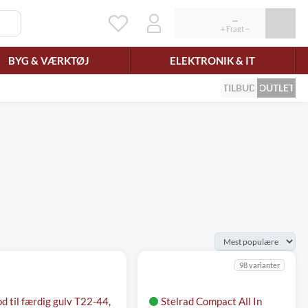
BYG & VÆRKTØJ
ELEKTRONIK & IT
TILBUD
OUTLET
98 varianter
od til færdig gulv T22-44,
Stelrad Compact All In