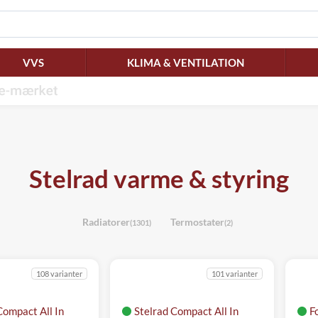
VVS
KLIMA & VENTILATION
Stelrad varme & styring
Radiatorer
Termostater
(1301)
(2)
108 varianter
101 varianter
Compact All In
Stelrad Compact All In
F