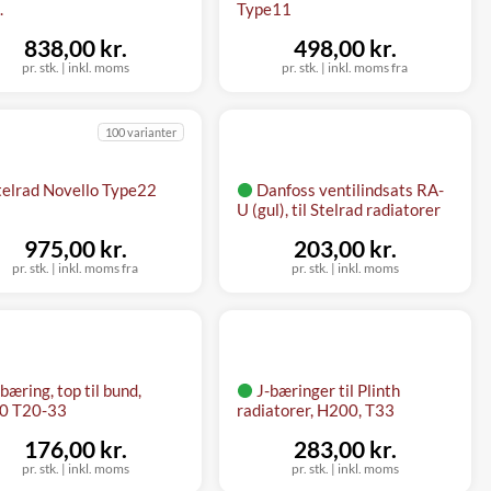
.
Type11
838,00 kr.
498,00 kr.
pr. stk.
|
inkl. moms
pr. stk.
|
inkl. moms fra
100 varianter
telrad Novello Type22
Danfoss ventilindsats RA-
U (gul), til Stelrad radiatorer
975,00 kr.
203,00 kr.
pr. stk.
|
inkl. moms fra
pr. stk.
|
inkl. moms
bæring, top til bund,
J-bæringer til Plinth
0 T20-33
radiatorer, H200, T33
176,00 kr.
283,00 kr.
pr. stk.
|
inkl. moms
pr. stk.
|
inkl. moms