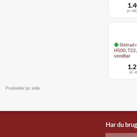
1.4
pr. stk
Stelrad 
H500, T22, 
vendbar
1.2
pr. s
Produkter pr. side:
Har du brug