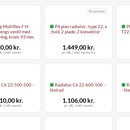
18 varianter
 Multiflex F H-
P4 plan radiator , type 22, x
P
rengs ventil med
, hvid, 2 plade, 2 konvektor
T22
ning, krom, 93 mm
0,00 kr.
1.449,00 kr.
tk.
|
inkl. moms
pr. stk.
|
inkl. moms fra
r C6 22-500-500 -
Radiator C6 22-600-500 -
R
Stelrad
- St
10,00 kr.
1.106,00 kr.
tk.
|
inkl. moms
pr. stk.
|
inkl. moms