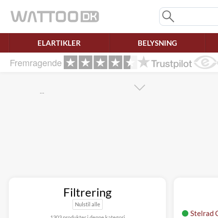
Mangler chatten?
Ret samtykke!
ELARTIKLER
BELYSNING
Fremragende
…
Filtrering
Nulstil alle
Stelrad 
1303 produkter i denne kategori