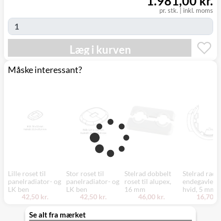
1.981,00 kr.
pr. stk.
|
inkl. moms
Læg i kurven
Måske interessant?
Lille roset til
Stor roset til
Stelrad dobbelt
Stelrad radi
panelradiator- og
panelradiator- og
roset til alupex,
endegavle cl
LK ben
LK ben
16 mm
hvid, 5 mm
42,50 kr.
42,50 kr.
46,00 kr.
16,70 kr
Se alt fra mærket