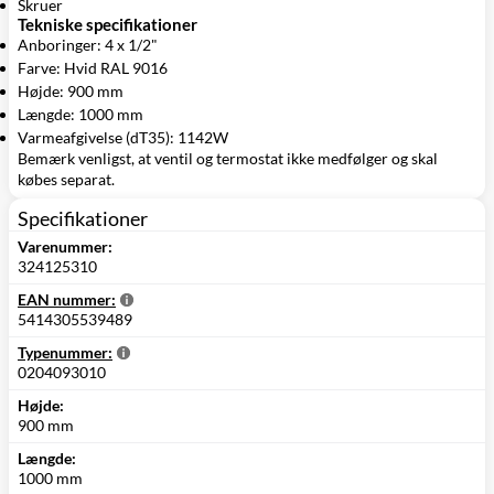
Skruer
Tekniske specifikationer
Anboringer: 4 x 1/2"
Farve: Hvid RAL 9016
Højde: 900 mm
Længde: 1000 mm
Varmeafgivelse (dT35): 1142W
Bemærk venligst, at ventil og termostat ikke medfølger og skal
købes separat.
Specifikationer
Varenummer:
324125310
EAN nummer:
5414305539489
Typenummer:
0204093010
Højde:
900 mm
Længde:
1000 mm