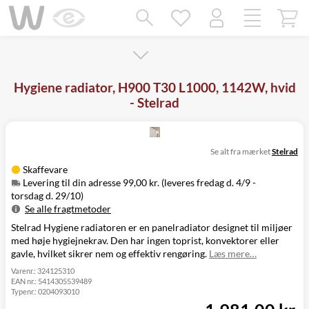
Mangler chatten?
Ret samtykke!
Hygiene radiator, H900 T30 L1000, 1142W, hvid
- Stelrad
Se alt fra mærket
Stelrad
Skaffevare
Levering til din adresse 99,00 kr. (leveres fredag d. 4/9 -
torsdag d. 29/10)
Se alle fragtmetoder
Stelrad Hygiene radiatoren er en panelradiator designet til miljøer
Metode
Pris
Leveres
med høje hygiejnekrav. Den har ingen toprist, konvektorer eller
Levering til
Fredag d. 4/9 -
99,00 kr.
gavle, hvilket sikrer nem og effektiv rengøring.
Læs mere…
din adresse
torsdag d. 29/10
Click&Collect
Varenr.:
324125310
EAN nr.:
5414305539489
i Svenstrup
Ikke muligt
Typenr.:
0204093010
(9230)