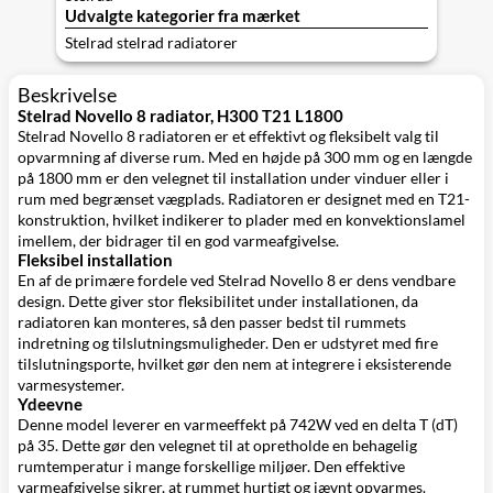
Udvalgte kategorier fra mærket
Stelrad stelrad radiatorer
Beskrivelse
Stelrad Novello 8 radiator, H300 T21 L1800
Stelrad Novello 8 radiatoren er et effektivt og fleksibelt valg til
opvarmning af diverse rum. Med en højde på 300 mm og en længde
på 1800 mm er den velegnet til installation under vinduer eller i
rum med begrænset vægplads. Radiatoren er designet med en T21-
konstruktion, hvilket indikerer to plader med en konvektionslamel
imellem, der bidrager til en god varmeafgivelse.
Fleksibel installation
En af de primære fordele ved Stelrad Novello 8 er dens vendbare
design. Dette giver stor fleksibilitet under installationen, da
radiatoren kan monteres, så den passer bedst til rummets
indretning og tilslutningsmuligheder. Den er udstyret med fire
tilslutningsporte, hvilket gør den nem at integrere i eksisterende
varmesystemer.
Ydeevne
Denne model leverer en varmeeffekt på 742W ved en delta T (dT)
på 35. Dette gør den velegnet til at opretholde en behagelig
rumtemperatur i mange forskellige miljøer. Den effektive
varmeafgivelse sikrer, at rummet hurtigt og jævnt opvarmes.