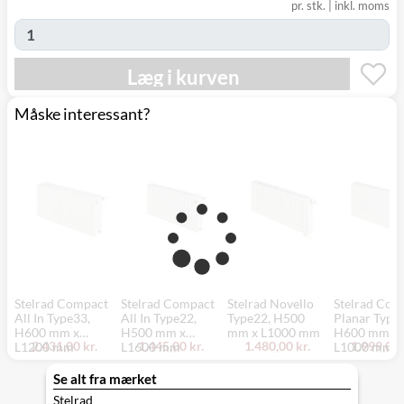
(9230)
pr. stk.
|
inkl. moms
Læg i kurven
Måske interessant?
Stelrad Compact
Stelrad Compact
Stelrad Novello
Stelrad Com
All In Type33,
All In Type22,
Type22, H500
Planar Type
H600 mm x
H500 mm x
mm x L1000 mm
H600 mm x
2.431,00 kr.
1.445,00 kr.
1.480,00 kr.
1.999,00 
L1200 mm
L1600 mm
L1000 mm
Se alt fra mærket
Stelrad