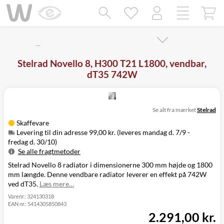
Mangler chatten?
Ret samtykke!
…
Stelrad Novello 8, H300 T21 L1800, vendbar,
dT35 742W
Se alt fra mærket
Stelrad
Skaffevare
Levering til din adresse 99,00 kr. (leveres mandag d. 7/9 -
fredag d. 30/10)
Se alle fragtmetoder
Stelrad Novello 8 radiator i dimensionerne 300 mm højde og 1800
Metode
Pris
Leveres
mm længde. Denne vendbare radiator leverer en effekt på 742W
Mandag d. 7/9
Levering til
ved dT35.
Læs mere…
99,00 kr.
-
din adresse
fredag d. 30/10
Varenr.:
324130318
EAN nr.:
5414305850843
Click&Collect
2.291,00 kr.
i Svenstrup
Ikke muligt