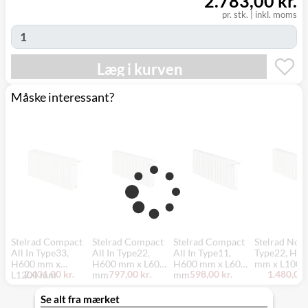
2.783,00 kr.
(9230)
pr. stk.
|
inkl. moms
Læg i kurven
Måske interessant?
Stelrad Compact
Stelrad Compact
Stelrad Compact
Stelrad Nove
All In Type33,
All In Type22,
All In Type11,
Type22, H5
H600 mm x
H600 mm x L600
H600 mm x L600
mm x L100
2.431,00 kr.
797,00 kr.
598,00 kr.
1.480,00 
L1200 mm
mm
mm
Se alt fra mærket