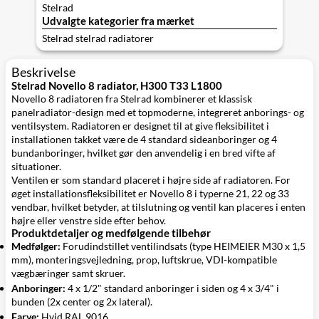
Stelrad
Udvalgte kategorier fra mærket
Stelrad stelrad radiatorer
Beskrivelse
Stelrad Novello 8 radiator, H300 T33 L1800
Novello 8 radiatoren fra Stelrad kombinerer et klassisk
panelradiator-design med et topmoderne, integreret anborings- og
ventilsystem. Radiatoren er designet til at give fleksibilitet i
installationen takket være de 4 standard sideanboringer og 4
bundanboringer, hvilket gør den anvendelig i en bred vifte af
situationer.
Ventilen er som standard placeret i højre side af radiatoren. For
øget installationsfleksibilitet er Novello 8 i typerne 21, 22 og 33
vendbar, hvilket betyder, at tilslutning og ventil kan placeres i enten
højre eller venstre side efter behov.
Produktdetaljer og medfølgende tilbehør
Medfølger:
Forudindstillet ventilindsats (type HEIMEIER M30 x 1,5
mm), monteringsvejledning, prop, luftskrue, VDI-kompatible
vægbæringer samt skruer.
Anboringer:
4 x 1/2" standard anboringer i siden og 4 x 3/4" i
bunden (2x center og 2x lateral).
Farve:
Hvid RAL 9016.