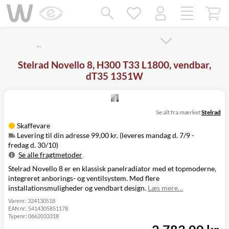
Mangler chatten?
Ret samtykke!
…
Stelrad Novello 8, H300 T33 L1800, vendbar,
dT35 1351W
Se alt fra mærket
Stelrad
Skaffevare
Levering til din adresse 99,00 kr. (leveres mandag d. 7/9 -
fredag d. 30/10)
Se alle fragtmetoder
Stelrad Novello 8 er en klassisk panelradiator med et topmoderne,
Metode
Pris
Leveres
integreret anborings- og ventilsystem. Med flere
Mandag d. 7/9
Levering til
installationsmuligheder og vendbart design.
Læs mere…
99,00 kr.
-
din adresse
fredag d. 30/10
Varenr.:
324130518
EAN nr.:
5414305851178
Click&Collect
Typenr.:
0662033318
i Svenstrup
Ikke muligt