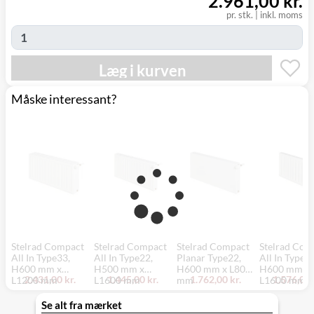
2.961,00 kr.
(9230)
pr. stk.
|
inkl. moms
Læg i kurven
Måske interessant?
Stelrad Compact
Stelrad Compact
Stelrad Compact
Stelrad Com
All In Type33,
All In Type22,
Planar Type22,
All In Type11
H600 mm x
H500 mm x
H600 mm x L800
H600 mm x
2.431,00 kr.
1.445,00 kr.
1.762,00 kr.
1.576,00 
L1200 mm
L1600 mm
mm
L1600 mm
Se alt fra mærket