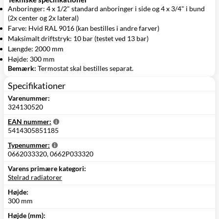
Anboringer: 4 x 1/2" standard anboringer i side og 4 x 3/4" i bund
(2x center og 2x lateral)
Farve: Hvid RAL 9016 (kan bestilles i andre farver)
Maksimalt driftstryk: 10 bar (testet ved 13 bar)
Længde: 2000 mm
Højde: 300 mm
Bemærk:
Termostat skal bestilles separat.
Specifikationer
Varenummer:
324130520
EAN nummer:
5414305851185
Typenummer:
0662033320, 0662P033320
Varens primære kategori:
Stelrad radiatorer
Højde:
300 mm
Højde (mm):