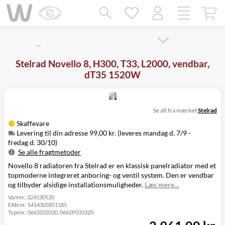
Mangler chatten?
Ret samtykke!
…
Stelrad Novello 8, H300, T33, L2000, vendbar,
dT35 1520W
Se alt fra mærket
Stelrad
Skaffevare
Levering til din adresse 99,00 kr. (leveres mandag d. 7/9 -
fredag d. 30/10)
Se alle fragtmetoder
Novello 8 radiatoren fra Stelrad er en klassisk panelradiator med et
Metode
Pris
Leveres
topmoderne integreret anboring- og ventil system. Den er vendbar
Mandag d. 7/9
Levering til
og tilbyder alsidige installationsmuligheder.
Læs mere…
99,00 kr.
-
din adresse
fredag d. 30/10
Varenr.:
324130520
EAN nr.:
5414305851185
Click&Collect
Typenr.:
0662033320, 0662P033320
i Svenstrup
Ikke muligt