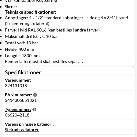
VDI kompatibel vægbæring
Skruer
Tekniske specifikationer:
Anboringer: 4 x 1/2" standard anboringer i side og 4 x 3/4" i bund
(2x center og 2x lateral)
Farve: Hvid RAL 9016 (kan bestilles i andre farver)
Maksimalt driftstryk: 10 bar
Testet ved: 13 bar
Højde: 400 mm
Længde: 1800 mm
Bemærk: Termostat skal bestilles separat.
Specifikationer
Varenummer:
324131318
EAN nummer:
5414305851321
Typenummer:
0662042118
Varens primære kategori:
Stelrad radiatorer