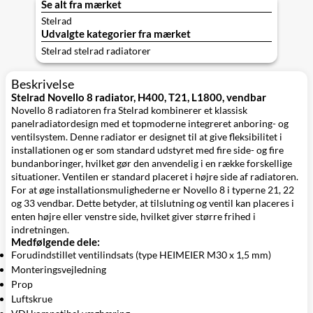
Se alt fra mærket
Stelrad
Udvalgte kategorier fra mærket
Stelrad stelrad radiatorer
Beskrivelse
Stelrad Novello 8 radiator, H400, T21, L1800, vendbar
Novello 8 radiatoren fra Stelrad kombinerer et klassisk
panelradiatordesign med et topmoderne integreret anboring- og
ventilsystem. Denne radiator er designet til at give fleksibilitet i
installationen og er som standard udstyret med fire side- og fire
bundanboringer, hvilket gør den anvendelig i en række forskellige
situationer. Ventilen er standard placeret i højre side af radiatoren.
For at øge installationsmulighederne er Novello 8 i typerne 21, 22
og 33 vendbar. Dette betyder, at tilslutning og ventil kan placeres i
enten højre eller venstre side, hvilket giver større frihed i
indretningen.
Medfølgende dele:
Forudindstillet ventilindsats (type HEIMEIER M30 x 1,5 mm)
Monteringsvejledning
Prop
Luftskrue