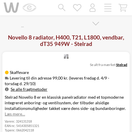
Mangler chatten?
Ret samtykke!
…
Novello 8 radiator, H400, T21, L1800, vendbar,
dT35 949W - Stelrad
Se alt fra mærket
Stelrad
Skaffevare
Levering til din adresse 99,00 kr. (leveres fredag d. 4/9 -
torsdag d. 29/10)
Se alle fragtmetoder
Stelrad Novello 8 er en klassisk panelradiator med et topmoderne
Metode
Pris
Leveres
integreret anboring- og ventilsystem, der tilbyder alsidige
Levering til
Fredag d. 4/9 -
99,00 kr.
installationsmuligheder takket være dens side- og bundanboringer.
din adresse
torsdag d. 29/10
Læs mere…
Click&Collect
i Svenstrup
Ikke muligt
Varenr.:
324131318
EAN nr.:
5414305851321
(9230)
Typenr.:
0662042118