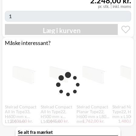
2.248,00 kr.
pr. stk.
|
inkl. moms
Læg i kurven
Måske interessant?
Stelrad Compact
Stelrad Compact
Stelrad Compact
Stelrad Nove
All In Type33,
All In Type22,
Planar Type22,
Type22, H5
H600 mm x
H500 mm x
H600 mm x L800
mm x L100
2.431,00 kr.
1.445,00 kr.
1.762,00 kr.
1.480,00 
L1200 mm
L1600 mm
mm
Se alt fra mærket