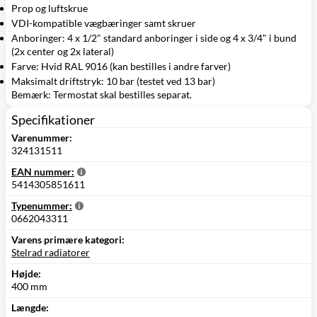
Prop og luftskrue
VDI-kompatible vægbæringer samt skruer
Anboringer: 4 x 1/2" standard anboringer i side og 4 x 3/4" i bund
(2x center og 2x lateral)
Farve: Hvid RAL 9016 (kan bestilles i andre farver)
Maksimalt driftstryk: 10 bar (testet ved 13 bar)
Bemærk: Termostat skal bestilles separat.
Specifikationer
Varenummer:
324131511
EAN nummer:
5414305851611
Typenummer:
0662043311
Varens primære kategori:
Stelrad radiatorer
Højde:
400 mm
Længde: