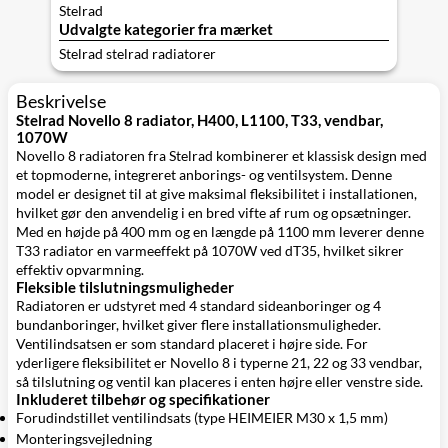
Stelrad
Udvalgte kategorier fra mærket
Stelrad stelrad radiatorer
Beskrivelse
Stelrad Novello 8 radiator, H400, L1100, T33, vendbar,
1070W
Novello 8 radiatoren fra Stelrad kombinerer et klassisk design med
et topmoderne, integreret anborings- og ventilsystem. Denne
model er designet til at give maksimal fleksibilitet i installationen,
hvilket gør den anvendelig i en bred vifte af rum og opsætninger.
Med en højde på 400 mm og en længde på 1100 mm leverer denne
T33 radiator en varmeeffekt på 1070W ved dT35, hvilket sikrer
effektiv opvarmning.
Fleksible tilslutningsmuligheder
Radiatoren er udstyret med 4 standard sideanboringer og 4
bundanboringer, hvilket giver flere installationsmuligheder.
Ventilindsatsen er som standard placeret i højre side. For
yderligere fleksibilitet er Novello 8 i typerne 21, 22 og 33 vendbar,
så tilslutning og ventil kan placeres i enten højre eller venstre side.
Inkluderet tilbehør og specifikationer
Forudindstillet ventilindsats (type HEIMEIER M30 x 1,5 mm)
Monteringsvejledning