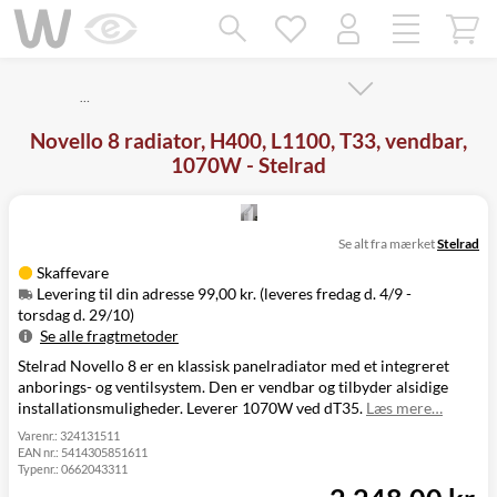
Mangler chatten?
Ret samtykke!
…
Novello 8 radiator, H400, L1100, T33, vendbar,
1070W - Stelrad
Se alt fra mærket
Stelrad
Skaffevare
Levering til din adresse 99,00 kr. (leveres fredag d. 4/9 -
torsdag d. 29/10)
Se alle fragtmetoder
Stelrad Novello 8 er en klassisk panelradiator med et integreret
Metode
Pris
Leveres
anborings- og ventilsystem. Den er vendbar og tilbyder alsidige
Levering til
Fredag d. 4/9 -
99,00 kr.
installationsmuligheder. Leverer 1070W ved dT35.
Læs mere…
din adresse
torsdag d. 29/10
Click&Collect
Varenr.:
324131511
EAN nr.:
5414305851611
i Svenstrup
Ikke muligt
Typenr.:
0662043311
(9230)