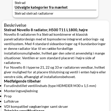
Stelrad
Udvalgte kategorier fra mærket
Stelrad stelrad radiatorer
Beskrivelse
Stelrad Novello 8 radiator, H500 T11 L1800, højre
Novello 8 radiatoren fra Stelrad kombinerer et klassisk
panelradiatordesign med et topmoderne integreret anborings- og
ventilsystem. Med 4 standard sideanboringer og 4 bundanboringer
er denne radiator klar til en række forskellige
installationsmuligheder, hvilket gør den yderst anvendelig i mange
situationer. Ventilen er som standard placeret i højre side af
radiatoren.
For Novello 8 i typerne 21, 22 og 33 er radiatoren vendbar, hvilket
giver mulighed for at placere tilslutning og ventil i enten højre eller
venstre side, afhængigt af installationsbehovet.
Medfølgende tilbehør
Forudindstillet ventilindsats (type HEIMEIER M30 x 1,5 mm)
Monteringsvejledning
Prop
Luftskrue
VDI kompatibel vægbæringer samt skruer
Tekniske specifikationer