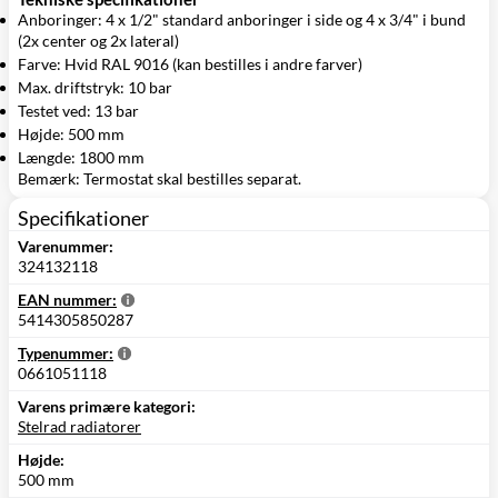
Anboringer: 4 x 1/2" standard anboringer i side og 4 x 3/4" i bund
(2x center og 2x lateral)
Farve: Hvid RAL 9016 (kan bestilles i andre farver)
Max. driftstryk: 10 bar
Testet ved: 13 bar
Højde: 500 mm
Længde: 1800 mm
Bemærk: Termostat skal bestilles separat.
Specifikationer
Varenummer:
324132118
EAN nummer:
5414305850287
Typenummer:
0661051118
Varens primære kategori:
Stelrad radiatorer
Højde:
500 mm