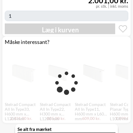
2.001,00 kr.
(9230)
pr. stk.
|
inkl. moms
Læg i kurven
Måske interessant?
Stelrad Compact
Stelrad Compact
Stelrad Compact
Stelrad Com
All In Type33,
All In Type22,
All In Type11,
Planar Type
H600 mm x
H300 mm x
H600 mm x L600
H600 mm x
2.431,00 kr.
885,00 kr.
609,00 kr.
1.999,00 
L1200 mm
L1200 mm
mm
L1000 mm
Se alt fra mærket