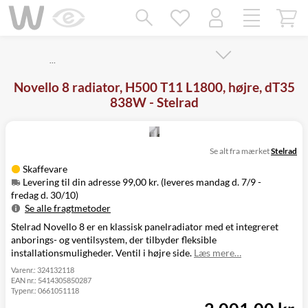
Mangler chatten?
Ret samtykke!
…
Novello 8 radiator, H500 T11 L1800, højre, dT35
838W - Stelrad
Se alt fra mærket
Stelrad
Skaffevare
Levering til din adresse 99,00 kr. (leveres mandag d. 7/9 -
fredag d. 30/10)
Se alle fragtmetoder
Stelrad Novello 8 er en klassisk panelradiator med et integreret
Metode
Pris
Leveres
anborings- og ventilsystem, der tilbyder fleksible
Mandag d. 7/9
Levering til
installationsmuligheder. Ventil i højre side.
Læs mere…
99,00 kr.
-
din adresse
fredag d. 30/10
Varenr.:
324132118
EAN nr.:
5414305850287
Click&Collect
Typenr.:
0661051118
i Svenstrup
Ikke muligt