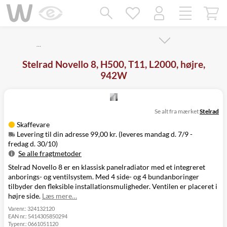
Mangler chatten?
Ret samtykke!
…
Stelrad Novello 8, H500, T11, L2000, højre,
942W
Se alt fra mærket
Stelrad
Skaffevare
Levering til din adresse 99,00 kr. (leveres mandag d. 7/9 -
fredag d. 30/10)
Se alle fragtmetoder
Stelrad Novello 8 er en klassisk panelradiator med et integreret
Metode
Pris
Leveres
anborings- og ventilsystem. Med 4 side- og 4 bundanboringer
Mandag d. 7/9
Levering til
tilbyder den fleksible installationsmuligheder. Ventilen er placeret i
99,00 kr.
-
din adresse
højre side.
Læs mere…
fredag d. 30/10
Click&Collect
Varenr.:
324132120
EAN nr.:
5414305850294
i Svenstrup
Ikke muligt
Typenr.:
0661051120