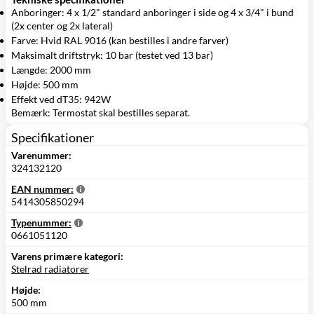
Anboringer: 4 x 1/2" standard anboringer i side og 4 x 3/4" i bund
(2x center og 2x lateral)
Farve: Hvid RAL 9016 (kan bestilles i andre farver)
Maksimalt driftstryk: 10 bar (testet ved 13 bar)
Længde: 2000 mm
Højde: 500 mm
Effekt ved dT35: 942W
Bemærk: Termostat skal bestilles separat.
Specifikationer
Varenummer:
324132120
EAN nummer:
5414305850294
Typenummer:
0661051120
Varens primære kategori:
Stelrad radiatorer
Højde:
500 mm