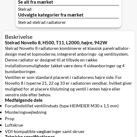
Se alt fra mærket
Stelrad
Udvalgte kategorier fra mærket
Stelrad stelrad radiatorer
Beskrivelse
Stelrad Novello 8, H500, T11, L2000, højre, 942W
Stelrad Novello 8 radiatoren kombinerer et klassisk panelradiator-
design med et topmoderne, integreret anborings- og ventilsystem.
Denne radiator er designet til at tilbyde en række
installationsmuligheder takket være dens 4 sideanboringer og 4
bundanboringer.
Ventilen er som standard placeret i radiatorens højre side. For
Novello 8 i typerne 21, 22 og 33 er radiatoren vendbar, hvilket giver
mulighed for at placere tilslutning og ventil i enten højre eller
venstre side efter behov.
Medfølgende dele
Forudindstillet ventilindsats (type HEIMEIER M30 x 1,5 mm)
Monteringsvejledning
Prop
Luftskrue
VDI-kompatible vægbæringer samt skruer
Tekniske specifikationer