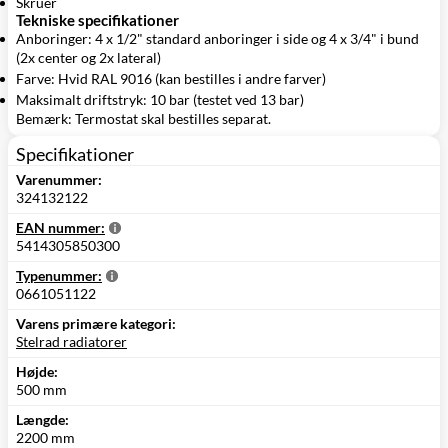
Skruer
Tekniske specifikationer
Anboringer: 4 x 1/2" standard anboringer i side og 4 x 3/4" i bund
(2x center og 2x lateral)
Farve: Hvid RAL 9016 (kan bestilles i andre farver)
Maksimalt driftstryk: 10 bar (testet ved 13 bar)
Bemærk: Termostat skal bestilles separat.
Specifikationer
Varenummer:
324132122
EAN nummer:
5414305850300
Typenummer:
0661051122
Varens primære kategori:
Stelrad radiatorer
Højde:
500 mm
Længde:
2200 mm