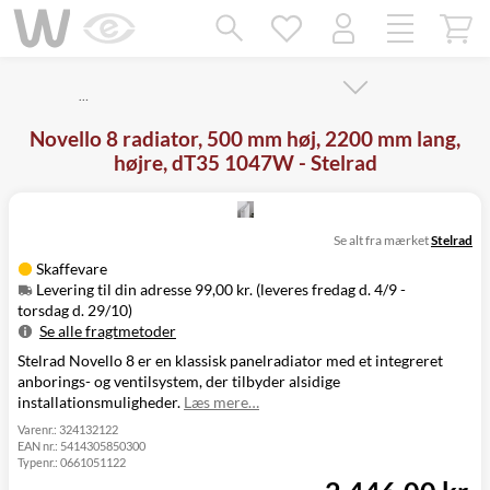
Mangler chatten?
Ret samtykke!
…
Novello 8 radiator, 500 mm høj, 2200 mm lang,
højre, dT35 1047W - Stelrad
Se alt fra mærket
Stelrad
Skaffevare
Levering til din adresse 99,00 kr. (leveres fredag d. 4/9 -
torsdag d. 29/10)
Se alle fragtmetoder
Stelrad Novello 8 er en klassisk panelradiator med et integreret
Metode
Pris
Leveres
anborings- og ventilsystem, der tilbyder alsidige
Levering til
Fredag d. 4/9 -
99,00 kr.
installationsmuligheder.
Læs mere…
din adresse
torsdag d. 29/10
Click&Collect
Varenr.:
324132122
EAN nr.:
5414305850300
i Svenstrup
Ikke muligt
Typenr.:
0661051122
(9230)