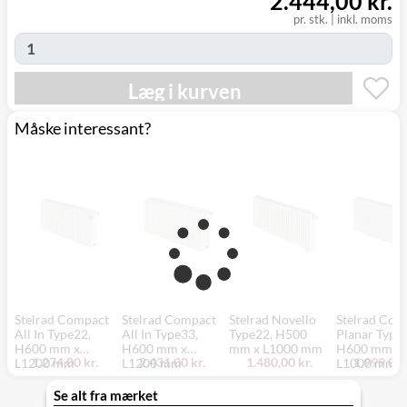
2.444,00 kr.
(9230)
pr. stk.
|
inkl. moms
Læg i kurven
Måske interessant?
Stelrad Compact
Stelrad Compact
Stelrad Novello
Stelrad Com
All In Type22,
All In Type33,
Type22, H500
Planar Type
H600 mm x
H600 mm x
mm x L1000 mm
H600 mm x
1.274,00 kr.
2.431,00 kr.
1.480,00 kr.
1.999,00 
L1200 mm
L1200 mm
L1000 mm
Se alt fra mærket