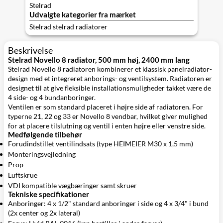
Stelrad
Udvalgte kategorier fra mærket
Stelrad stelrad radiatorer
Beskrivelse
Stelrad Novello 8 radiator, 500 mm høj, 2400 mm lang
Stelrad Novello 8 radiatoren kombinerer et klassisk panelradiator-
design med et integreret anborings- og ventilsystem. Radiatoren er
designet til at give fleksible installationsmuligheder takket være de
4 side- og 4 bundanboringer.
Ventilen er som standard placeret i højre side af radiatoren. For
typerne 21, 22 og 33 er Novello 8 vendbar, hvilket giver mulighed
for at placere tilslutning og ventil i enten højre eller venstre side.
Medfølgende tilbehør
Forudindstillet ventilindsats (type HEIMEIER M30 x 1,5 mm)
Monteringsvejledning
Prop
Luftskrue
VDI kompatible vægbæringer samt skruer
Tekniske specifikationer
Anboringer: 4 x 1/2" standard anboringer i side og 4 x 3/4" i bund
(2x center og 2x lateral)