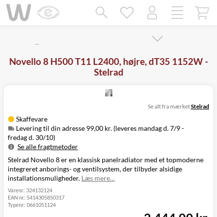
Mangler chatten?
Ret samtykke!
…
Novello 8 H500 T11 L2400, højre, dT35 1152W -
Stelrad
Se alt fra mærket
Stelrad
Skaffevare
Levering til din adresse 99,00 kr. (leveres mandag d. 7/9 -
fredag d. 30/10)
Se alle fragtmetoder
Stelrad Novello 8 er en klassisk panelradiator med et topmoderne
Metode
Pris
Leveres
integreret anborings- og ventilsystem, der tilbyder alsidige
Mandag d. 7/9
Levering til
installationsmuligheder.
Læs mere…
99,00 kr.
-
din adresse
fredag d. 30/10
Varenr.:
324132124
EAN nr.:
5414305850317
Click&Collect
Typenr.:
0661051124
i Svenstrup
Ikke muligt