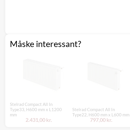
Måske interessant?
Stelrad Compact All In
Type33, H600 mm x L1200
Stelrad Compact All In
mm
Type22, H600 mm x L600 mm
2.431,00 kr.
797,00 kr.