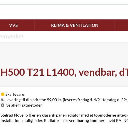
VVS
KLIMA & VENTILATION
, H500 T21 L1400, vendbar, 
Skaffevare
Levering til din adresse 99,00 kr. (leveres fredag d. 4/9 - torsdag d. 29/
Se alle fragtmetoder
Metode
Pris
Leveres
Stelrad Novello 8 er en klassisk panelradiator med et topmoderne integre
Levering til
Fredag d. 4/9 -
installationsmuligheder. Radiatoren er vendbar og kommer i hvid RAL 9
99,00 kr.
din adresse
torsdag d. 29/10