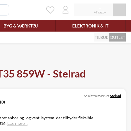
BYG & VÆRKTØJ
ELEKTRONIK & IT
TILBUD
OUTLET
dT35 859W - Stelrad
Se alt fra mærket
Stelrad
10)
ret anboring- og ventilsystem, der tilbyder fleksible
016.
Læs mere…