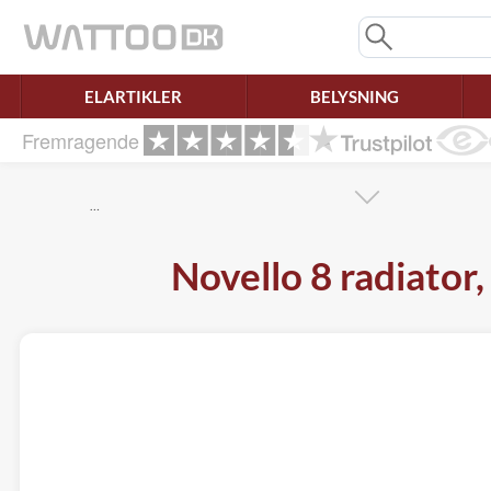
Mangler chatten?
Ret samtykke!
ELARTIKLER
BELYSNING
Fremragende
…
Novello 8 radiator