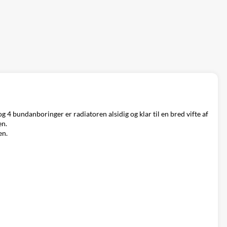
 4 bundanboringer er radiatoren alsidig og klar til en bred vifte af
en.
en.