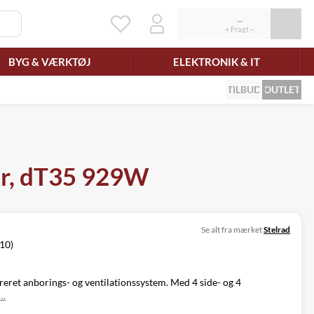
BYG & VÆRKTØJ
ELEKTRONIK & IT
TILBUD
OUTLET
ar, dT35 929W
Se alt fra mærket
Stelrad
/10)
reret anborings- og ventilationssystem. Med 4 side- og 4
e…