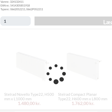
Varenr.:
324132411
fredag d. 30/10
EAN nr.:
5414305851918
Click&Collect
Typenr.:
0662052211, 0662P052211
i Svenstrup
Ikke muligt
(9230)
Læg
Stelrad Novello Type22, H500
Stelrad Compact Planar
mm x L1000 mm
Type22, H600 mm x L800 mm
1.480,00 kr.
1.762,00 kr.