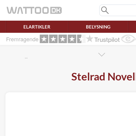
Mangler chatten?
Ret samtykke!
ELARTIKLER
BELYSNING
Fremragende
…
Stelrad Nove