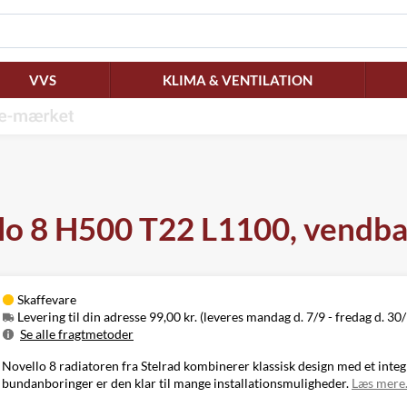
VVS
KLIMA & VENTILATION
llo 8 H500 T22 L1100, vendb
Skaffevare
Levering til din adresse 99,00 kr. (leveres mandag d. 7/9 - fredag d. 30
Se alle fragtmetoder
Metode
Pris
Leveres
Novello 8 radiatoren fra Stelrad kombinerer klassisk design med et integ
Mandag d. 7/9
bundanboringer er den klar til mange installationsmuligheder.
Læs mer
Levering til
99,00 kr.
-
din adresse