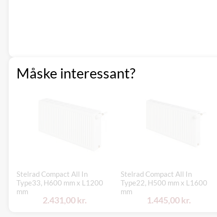
Måske interessant?
Stelrad Compact All In
Stelrad Compact All In
Type33, H600 mm x L1200
Type22, H500 mm x L1600
mm
mm
2.431,00 kr.
1.445,00 kr.