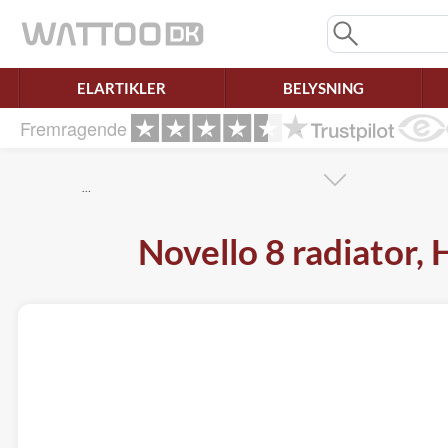
Mangler chatten?
Ret samtykke!
ELARTIKLER
BELYSNING
Fremragende
…
Novello 8 radiator,