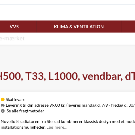
VVS
KLIMA & VENTILATION
 H500, T33, L1000, vendbar, 
Skaffevare
Levering til din adresse 99,00 kr. (leveres mandag d. 7/9 - fredag d. 30
Se alle fragtmetoder
Metode
Pris
Leveres
Novello 8 radiatoren fra Stelrad kombinerer klassisk design med et moder
Mandag d. 7/9
installationsmuligheder.
Læs mere…
Levering til
99,00 kr.
-
din adresse