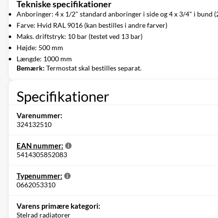
Tekniske specifikationer
Anboringer: 4 x 1/2" standard anboringer i side og 4 x 3/4" i bund (2
Farve: Hvid RAL 9016 (kan bestilles i andre farver)
Maks. driftstryk: 10 bar (testet ved 13 bar)
Højde: 500 mm
Længde: 1000 mm
Bemærk:
Termostat skal bestilles separat.
Specifikationer
Varenummer:
324132510
EAN nummer:
5414305852083
Typenummer:
0662053310
Varens primære kategori:
Stelrad radiatorer