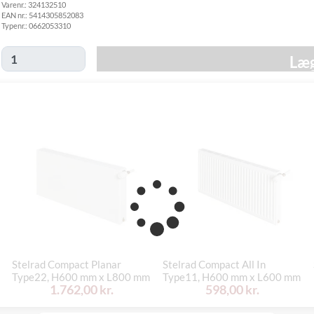
Varenr.:
324132510
fredag d. 30/10
EAN nr.:
5414305852083
Click&Collect
Typenr.:
0662053310
i Svenstrup
Ikke muligt
(9230)
Læg
Stelrad Compact Planar
Stelrad Compact All In
Type22, H600 mm x L800 mm
Type11, H600 mm x L600 mm
1.762,00 kr.
598,00 kr.