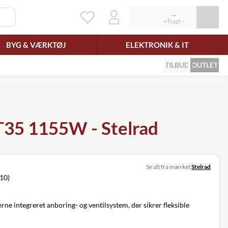
BYG & VÆRKTØJ
ELEKTRONIK & IT
TILBUD
OUTLET
dT35 1155W - Stelrad
Se alt fra mærket
Stelrad
/10)
ne integreret anboring- og ventilsystem, der sikrer fleksible