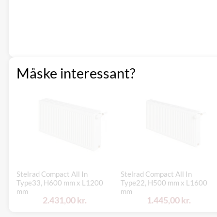
Måske interessant?
Stelrad Compact All In
Stelrad Compact All In
Type33, H600 mm x L1200
Type22, H500 mm x L1600
mm
mm
2.431,00 kr.
1.445,00 kr.