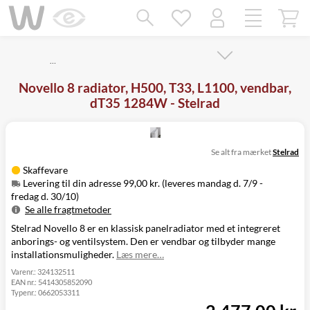
Mangler chatten?
Ret samtykke!
…
Novello 8 radiator, H500, T33, L1100, vendbar,
dT35 1284W - Stelrad
Se alt fra mærket
Stelrad
Skaffevare
Levering til din adresse 99,00 kr. (leveres mandag d. 7/9 -
fredag d. 30/10)
Se alle fragtmetoder
Stelrad Novello 8 er en klassisk panelradiator med et integreret
Metode
Pris
Leveres
anborings- og ventilsystem. Den er vendbar og tilbyder mange
Mandag d. 7/9
Levering til
installationsmuligheder.
Læs mere…
99,00 kr.
-
din adresse
fredag d. 30/10
Varenr.:
324132511
EAN nr.:
5414305852090
Click&Collect
Typenr.:
0662053311
i Svenstrup
Ikke muligt