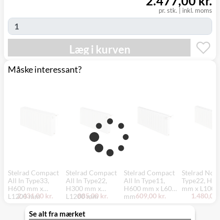
2.477,00 kr.
(9230)
pr. stk.
|
inkl. moms
Læg i kurven
Måske interessant?
Stelrad Compact
Stelrad Compact
Stelrad Compact
Stelrad Nove
All In Type33,
All In Type22,
All In Type11,
Type22, H5
H600 mm x
H300 mm x
H600 mm x L600
mm x L100
2.431,00 kr.
885,00 kr.
609,00 kr.
1.480,00 
L1200 mm
L1200 mm
mm
Se alt fra mærket