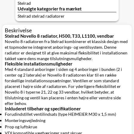
Stelrad
Udvalgte kategorier fra mærket
Stelrad stelrad radiatorer
Beskrivelse
Stelrad Novello 8 radiator, H500, T33, L1100, vendbar
Novello 8 radiatoren fra Stelrad kombinerer et klassisk design med
et topmoderne integreret anborings- og ventilsystem. Denne
radiator er designet til at give maksimal fleksibilitet i installationen
takket være dens mange tilslutningsmuligheder.
Fleksible installationsmuligheder
Med 4 standard anboringer i siden og 4 anboringer i bunden (2 i
center og 2 laterale) er Novello 8 radiatoren klar til en række
forskellige installationsopsætninger. Ventilen er som standard
placeret i højre side af radiatoren. For yderligere fleksibilitet er
Novello 8 i typerne 21, 22 og 33 vendbar, hvilket betyder, at
tilslutning og ventil kan placeres i enten højre eller venstre side
efter behov.
Inkluderet tilbehør og specifikationer
Forudindstillet ventilindsats (type HEIMEIER M30 x 1,5 mm)
Monteringsvejledning
Prop og luftskrue
VDI kompatible vægbæringer samt skruer