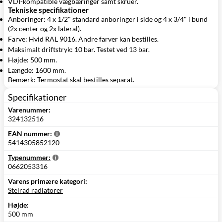
VDI-kompatible vægbæringer samt skruer.
Tekniske specifikationer
Anboringer: 4 x 1/2" standard anboringer i side og 4 x 3/4" i bund
(2x center og 2x lateral).
Farve: Hvid RAL 9016. Andre farver kan bestilles.
Maksimalt driftstryk: 10 bar. Testet ved 13 bar.
Højde: 500 mm.
Længde: 1600 mm.
Bemærk: Termostat skal bestilles separat.
Specifikationer
Varenummer:
324132516
EAN nummer:
5414305852120
Typenummer:
0662053316
Varens primære kategori:
Stelrad radiatorer
Højde:
500 mm