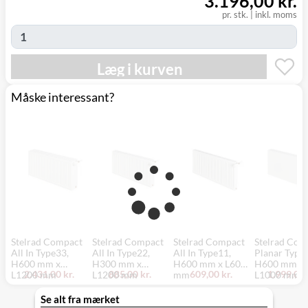
3.196,00 kr.
pr. stk.
|
inkl. moms
Læg i kurven
Måske interessant?
Stelrad Compact
Stelrad Compact
Stelrad Compact
Stelrad Com
All In Type33,
All In Type22,
All In Type11,
Planar Type
H600 mm x
H300 mm x
H600 mm x L600
H600 mm x
2.431,00 kr.
885,00 kr.
609,00 kr.
1.999,00 
L1200 mm
L1200 mm
mm
L1000 mm
Se alt fra mærket