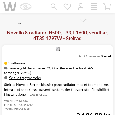
Mangler chatten?
Ret samtykke!
…
Novello 8 radiator, H500, T33, L1600, vendbar,
dT35 1797W - Stelrad
Se alt fra mærket
Stelrad
Skaffevare
Levering til din adresse 99,00 kr. (leveres fredag d. 4/9 -
torsdag d. 29/10)
Se alle fragtmetoder
Stelrad Novello 8 er en klassisk panelradiator med et topmoderne,
Metode
Pris
Leveres
integreret anborings- og ventilsystem, der tilbyder stor fleksibilitet
Levering til
Fredag d. 4/9 -
99,00 kr.
i installationen.
Læs mere…
din adresse
torsdag d. 29/10
Click&Collect
Varenr.:
324132516
EAN nr.:
5414305852120
i Svenstrup
Ikke muligt
Typenr.:
0662053316
(9230)