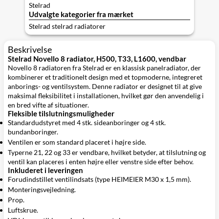
Stelrad
Udvalgte kategorier fra mærket
Stelrad stelrad radiatorer
Beskrivelse
Stelrad Novello 8 radiator, H500, T33, L1600, vendbar
Novello 8 radiatoren fra Stelrad er en klassisk panelradiator, der
kombinerer et traditionelt design med et topmoderne, integreret
anborings- og ventilsystem. Denne radiator er designet til at give
maksimal fleksibilitet i installationen, hvilket gør den anvendelig i
en bred vifte af situationer.
Fleksible tilslutningsmuligheder
Standardudstyret med 4 stk. sideanboringer og 4 stk.
bundanboringer.
Ventilen er som standard placeret i højre side.
Typerne 21, 22 og 33 er vendbare, hvilket betyder, at tilslutning og
ventil kan placeres i enten højre eller venstre side efter behov.
Inkluderet i leveringen
Forudindstillet ventilindsats (type HEIMEIER M30 x 1,5 mm).
Monteringsvejledning.
Prop.
Luftskrue.