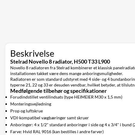
Beskrivelse
Stelrad Novello 8 radiator, H500 T33 L900
Novello 8 radiatoren fra Stelrad kombinerer et klassisk panelradiat
installationen takket være dens mange anboringsmuligheder.
Radiatoren er som standard udstyret med 4 side- og 4 bundanboringer,
typerne 21, 22 og 33 er desuden vendbar, hvilket betyder, at tilslutni
Medfølgende tilbehør og specifikationer
Forudindstillet ventilindsats (type HEIMEIER M30 x 1,5 mm)
Monteringsvejledning
Prop og luftskrue
VDI-kompatibel vægbæringer samt skruer
Anboringer: 4 x 1/2" standard anboringer i side og 4 x 3/4" i bund (2
Farve: Hvid RAL 9016 (kan bestilles i andre farver)