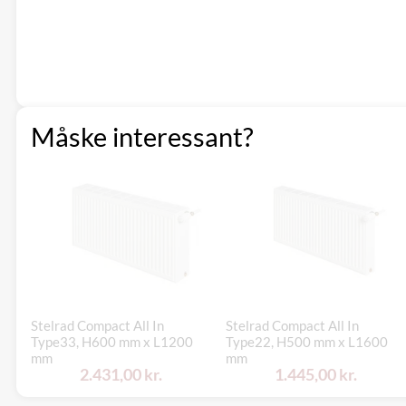
Måske interessant?
Stelrad Compact All In
Stelrad Compact All In
Type33, H600 mm x L1200
Type22, H500 mm x L1600
mm
mm
2.431,00 kr.
1.445,00 kr.