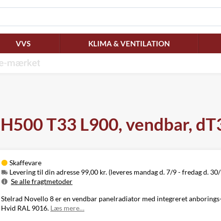
VVS
KLIMA & VENTILATION
, H500 T33 L900, vendbar, d
Skaffevare
Levering til din adresse 99,00 kr. (leveres mandag d. 7/9 - fredag d. 30
Se alle fragtmetoder
Metode
Pris
Leveres
Stelrad Novello 8 er en vendbar panelradiator med integreret anborings- 
Mandag d. 7/9
Hvid RAL 9016.
Læs mere…
Levering til
99,00 kr.
-
din adresse