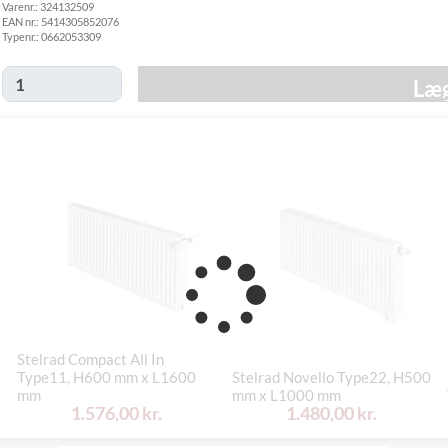
Varenr.:
324132509
fredag d. 30/10
EAN nr.:
5414305852076
Click&Collect
Typenr.:
0662053309
i Svenstrup
Ikke muligt
(9230)
Læg
Stelrad Compact All In
Type11, H600 mm x L1600
Stelrad Novello Type22, H500
mm
mm x L1000 mm
1.576,00 kr.
1.480,00 kr.