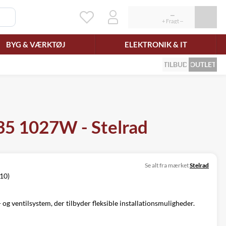
BYG & VÆRKTØJ
ELEKTRONIK & IT
TILBUD
OUTLET
T35 1027W - Stelrad
Se alt fra mærket
Stelrad
/10)
og ventilsystem, der tilbyder fleksible installationsmuligheder.