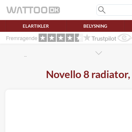
Mangler chatten?
Ret samtykke!
ELARTIKLER
BELYSNING
Fremragende
…
Novello 8 radiator