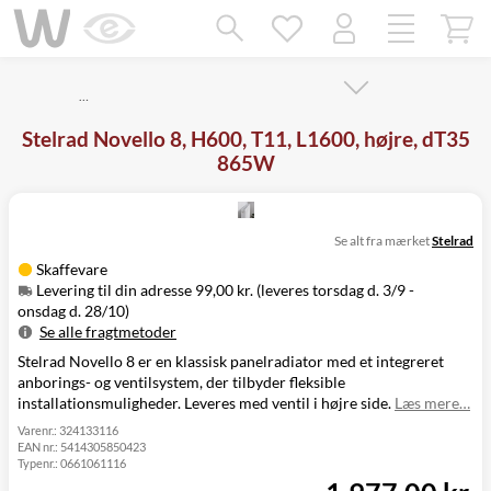
Mangler chatten?
Ret samtykke!
…
Stelrad Novello 8, H600, T11, L1600, højre, dT35
865W
Se alt fra mærket
Stelrad
Skaffevare
Levering til din adresse 99,00 kr. (leveres torsdag d. 3/9 -
onsdag d. 28/10)
Se alle fragtmetoder
Stelrad Novello 8 er en klassisk panelradiator med et integreret
Metode
Pris
Leveres
anborings- og ventilsystem, der tilbyder fleksible
Levering til
Torsdag d. 3/9 -
99,00 kr.
installationsmuligheder. Leveres med ventil i højre side.
Læs mere…
din adresse
onsdag d. 28/10
Click&Collect
Varenr.:
324133116
EAN nr.:
5414305850423
i Svenstrup
Ikke muligt
Typenr.:
0661061116
(9230)