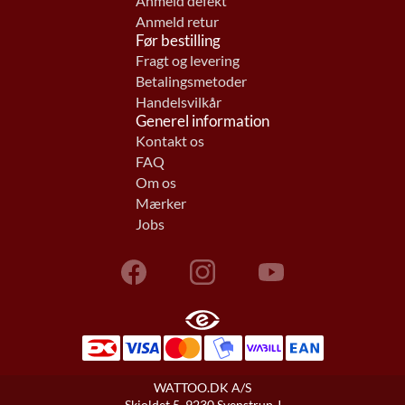
Anmeld defekt
Anmeld retur
Før bestilling
Fragt og levering
Betalingsmetoder
Handelsvilkår
Generel information
Kontakt os
FAQ
Om os
Mærker
Jobs
WATTOO.DK A/S
Skjoldet 5, 9230 Svenstrup J