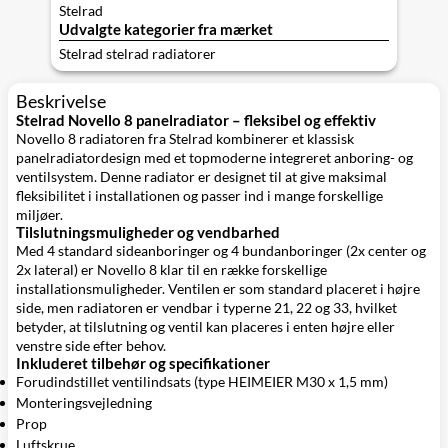
Stelrad
Udvalgte kategorier fra mærket
Stelrad stelrad radiatorer
Beskrivelse
Stelrad Novello 8 panelradiator – fleksibel og effektiv
Novello 8 radiatoren fra Stelrad kombinerer et klassisk
panelradiatordesign med et topmoderne integreret anboring- og
ventilsystem. Denne radiator er designet til at give maksimal
fleksibilitet i installationen og passer ind i mange forskellige
miljøer.
Tilslutningsmuligheder og vendbarhed
Med 4 standard sideanboringer og 4 bundanboringer (2x center og
2x lateral) er Novello 8 klar til en række forskellige
installationsmuligheder. Ventilen er som standard placeret i højre
side, men radiatoren er vendbar i typerne 21, 22 og 33, hvilket
betyder, at tilslutning og ventil kan placeres i enten højre eller
venstre side efter behov.
Inkluderet tilbehør og specifikationer
Forudindstillet ventilindsats (type HEIMEIER M30 x 1,5 mm)
Monteringsvejledning
Prop
Luftskrue