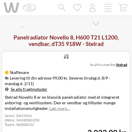
Mangler chatten?
Ret samtykke!
…
Panelradiator Novello 8, H600 T21 L1200,
vendbar, dT35 918W - Stelrad
Se alt fra mærket
Stelrad
Skaffevare
Levering til din adresse 99,00 kr. (leveres tirsdag d. 8/9 -
mandag d. 2/11)
Se alle fragtmetoder
Stelrad Novello 8 er en klassisk panelradiator med et integreret
Metode
Pris
Leveres
anboring- og ventilsystem. Den er vendbar og tilbyder mange
Levering til
Tirsdag d. 8/9 -
99,00 kr.
installationsmuligheder.
Læs mere…
din adresse
mandag d. 2/11
Click&Collect
Varenr.:
324133312
EAN nr.:
5414305852250
i Svenstrup
Ikke muligt
Typenr.:
0662062112
(9230)