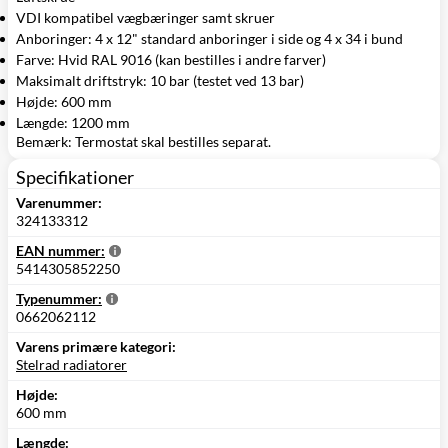
VDI kompatibel vægbæringer samt skruer
Anboringer: 4 x 12" standard anboringer i side og 4 x 34 i bund
Farve: Hvid RAL 9016 (kan bestilles i andre farver)
Maksimalt driftstryk: 10 bar (testet ved 13 bar)
Højde: 600 mm
Længde: 1200 mm
Bemærk: Termostat skal bestilles separat.
Specifikationer
Varenummer:
324133312
EAN nummer:
5414305852250
Typenummer:
0662062112
Varens primære kategori:
Stelrad radiatorer
Højde:
600 mm
Længde: