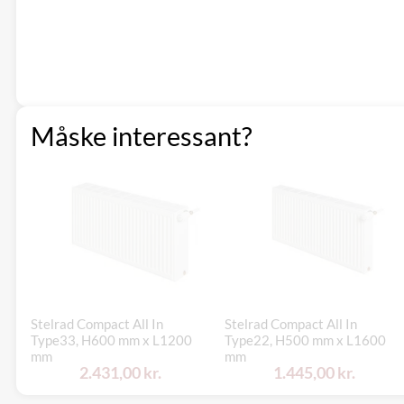
Måske interessant?
Stelrad Compact All In
Stelrad Compact All In
Type33, H600 mm x L1200
Type22, H500 mm x L1600
mm
mm
2.431,00 kr.
1.445,00 kr.