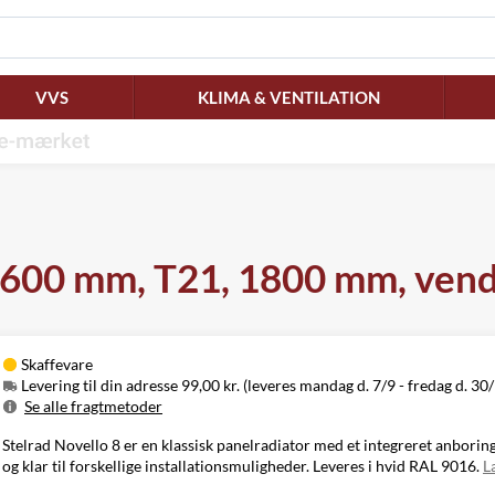
VVS
KLIMA & VENTILATION
8, 600 mm, T21, 1800 mm, ven
Skaffevare
Levering til din adresse 99,00 kr. (leveres mandag d. 7/9 - fredag d. 30
Se alle fragtmetoder
Metode
Pris
Leveres
Stelrad Novello 8 er en klassisk panelradiator med et integreret anborin
Mandag d. 7/9
og klar til forskellige installationsmuligheder. Leveres i hvid RAL 9016.
L
Levering til
99,00 kr.
-
din adresse