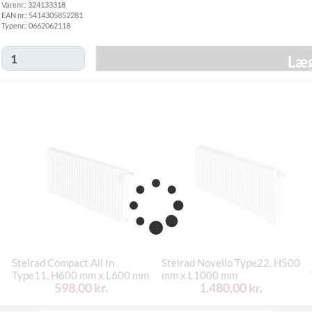
Varenr.:
324133318
fredag d. 30/10
EAN nr.:
5414305852281
Click&Collect
Typenr.:
0662062118
i Svenstrup
Ikke muligt
(9230)
Læg
Stelrad Compact All In
Stelrad Novello Type22, H500
Type11, H600 mm x L600 mm
mm x L1000 mm
598,00 kr.
1.480,00 kr.