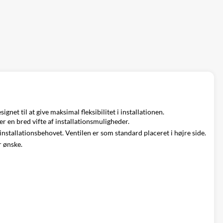
et til at give maksimal fleksibilitet i installationen.
er en bred vifte af installationsmuligheder.
f installationsbehovet. Ventilen er som standard placeret i højre side.
r ønske.