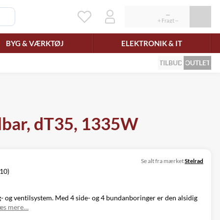
BYG & VÆRKTØJ
ELEKTRONIK & IT
TILBUD
OUTLET
dbar, dT35, 1335W
Se alt fra mærket
Stelrad
/10)
g- og ventilsystem. Med 4 side- og 4 bundanboringer er den alsidig
æs mere…