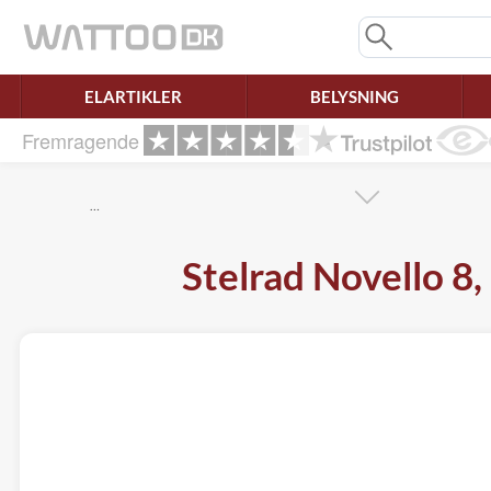
Mangler chatten?
Ret samtykke!
ELARTIKLER
BELYSNING
Fremragende
…
Stelrad Novello 