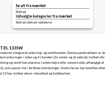
Se alt fra mærket
Stelrad
Udvalgte kategorier fra mærket
Stelrad stelrad radiatorer
 dT35, 1335W
derne, integreret anboring- og ventilsystem. Denne panelradiator er design
d anboringer i siden og 4 i bunden (2x center og 2x lateral), hvilket sikr
lutning og ventil kan placeres i enten højre eller venstre side, afhængigt a
), som passer ind i de fleste indretninger. Andre farver kan bestilles efte
ed 13 bar, hvilket sikrer robusthed og holdbarhed.