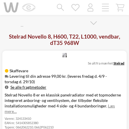
Mangler chatten?
Ret samtykke!
…
Stelrad Novello 8, H600, T22, L1000, vendbar,
dT35 968W
Se alt fra mærket
Stelrad
Skaffevare
Levering til din adresse 99,00 kr. (leveres fredag d. 4/9 -
torsdag d. 29/10)
Se alle fragtmetoder
Stelrad Novello 8 er en klassisk panelradiator med et topmoderne
Metode
Pris
Leveres
integreret anboring- og ventilsystem, der tilbyder fleksible
Levering til
Fredag d. 4/9 -
99,00 kr.
installationsmuligheder med 4 side- og 4 bundanboringer.
Læs
din adresse
torsdag d. 29/10
mere…
Click&Collect
i Svenstrup
Ikke muligt
Varenr.:
324133410
EAN nr.:
5414305852380
(9230)
Typenr.:
0662062210, 0662P062210