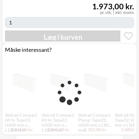
1.973,00 kr.
pr. stk.
|
inkl. moms
Læg i kurven
Måske interessant?
Stelrad Compact
Stelrad Compact
Stelrad Compact
Stelrad Nove
All In Type33,
All In Type22,
Planar Type22,
Type22, H5
H600 mm x
H500 mm x
H600 mm x L800
mm x L100
2.431,00 kr.
1.445,00 kr.
1.762,00 kr.
1.480,00 
L1200 mm
L1600 mm
mm