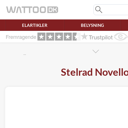
Mangler chatten?
Ret samtykke!
ELARTIKLER
BELYSNING
Fremragende
…
Stelrad Novell