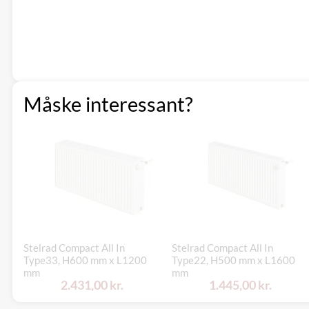
Måske interessant?
Stelrad Compact All In
Stelrad Compact All In
Type33, H600 mm x L1200
Type22, H500 mm x L1600
mm
mm
2.431,00 kr.
1.445,00 kr.