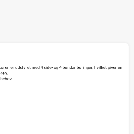
oren er udstyret med 4 side- og 4 bundanboringer, hvilket giver en
oren.
r behov.