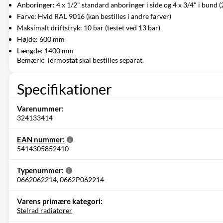
Anboringer: 4 x 1/2" standard anboringer i side og 4 x 3/4" i bund (2
Farve: Hvid RAL 9016 (kan bestilles i andre farver)
Maksimalt driftstryk: 10 bar (testet ved 13 bar)
Højde: 600 mm
Længde: 1400 mm
Bemærk: Termostat skal bestilles separat.
Specifikationer
Varenummer:
324133414
EAN nummer:
5414305852410
Typenummer:
0662062214, 0662P062214
Varens primære kategori:
Stelrad radiatorer