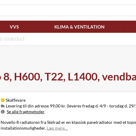
VVS
KLIMA & VENTILATION
o 8, H600, T22, L1400, vend
Skaffevare
Levering til din adresse 99,00 kr. (leveres fredag d. 4/9 - torsdag d. 29/
Se alle fragtmetoder
Metode
Pris
Leveres
Novello 8 radiatoren fra Stelrad er en klassisk panelradiator med et top
Levering til
Fredag d. 4/9 -
installationsmuligheder.
Læs mere…
99,00 kr.
din adresse
torsdag d. 29/10