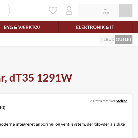
BYG & VÆRKTØJ
ELEKTRONIK & IT
TILBUD
OUTLET
bar, dT35 1291W
Se alt fra mærket
Stelrad
10)
moderne integreret anboring- og ventilsystem, der tilbyder alsidige