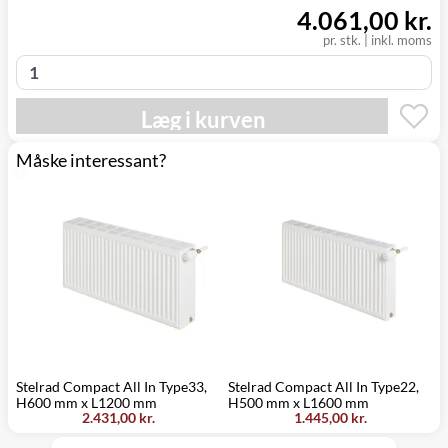
4.061,00 kr.
pr. stk. | inkl. moms
Læg i kurven
Måske interessant?
Stelrad Compact All In Type33,
Stelrad Compact All In Type22,
S
H600 mm x L1200 mm
H500 mm x L1600 mm
H
2.431,00 kr.
1.445,00 kr.