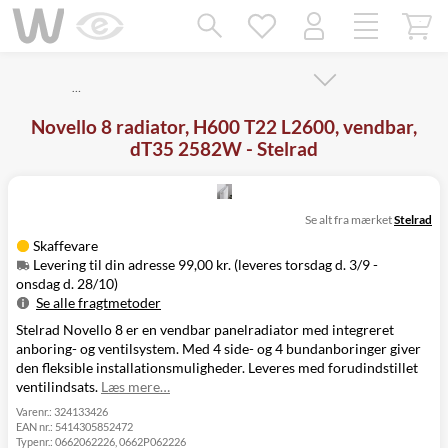
Mangler chatten?
Ret samtykke!
…
Novello 8 radiator, H600 T22 L2600, vendbar,
dT35 2582W - Stelrad
Se alt fra mærket
Stelrad
Skaffevare
Levering til din adresse 99,00 kr. (leveres torsdag d. 3/9 -
onsdag d. 28/10)
Se alle fragtmetoder
Stelrad Novello 8 er en vendbar panelradiator med integreret
Metode
Pris
Leveres
anboring- og ventilsystem. Med 4 side- og 4 bundanboringer giver
Levering til
Torsdag d. 3/9 -
99,00 kr.
den fleksible installationsmuligheder. Leveres med forudindstillet
din adresse
onsdag d. 28/10
ventilindsats.
Læs mere…
Click&Collect
i Svenstrup
Ikke muligt
Varenr.:
324133426
EAN nr.:
5414305852472
(9230)
Typenr.:
0662062226, 0662P062226