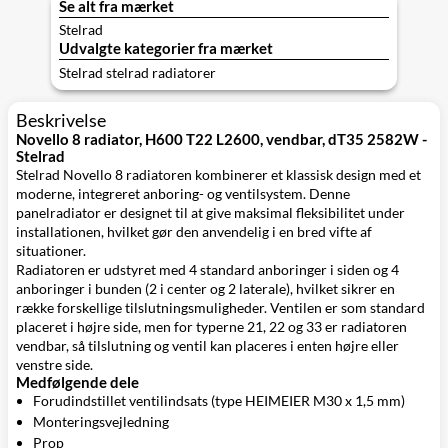
Se alt fra mærket
Stelrad
Udvalgte kategorier fra mærket
Stelrad stelrad radiatorer
Beskrivelse
Novello 8 radiator, H600 T22 L2600, vendbar, dT35 2582W -
Stelrad
Stelrad Novello 8 radiatoren kombinerer et klassisk design med et
moderne, integreret anboring- og ventilsystem. Denne
panelradiator er designet til at give maksimal fleksibilitet under
installationen, hvilket gør den anvendelig i en bred vifte af
situationer.
Radiatoren er udstyret med 4 standard anboringer i siden og 4
anboringer i bunden (2 i center og 2 laterale), hvilket sikrer en
række forskellige tilslutningsmuligheder. Ventilen er som standard
placeret i højre side, men for typerne 21, 22 og 33 er radiatoren
vendbar, så tilslutning og ventil kan placeres i enten højre eller
venstre side.
Medfølgende dele
Forudindstillet ventilindsats (type HEIMEIER M30 x 1,5 mm)
Monteringsvejledning
Prop