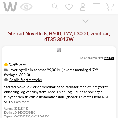
Mangler chatten?
Ret samtykke!
…
Stelrad Novello 8, H600, T22, L3000, vendbar,
dT35 3013W
Se alt fra mærket
Stelrad
Skaffevare
Levering til din adresse 99,00 kr. (leveres mandag d. 7/9 -
fredag d. 30/10)
Se alle fragtmetoder
Stelrad Novello 8 er en vendbar panelradiator med et integreret
Metode
Pris
Leveres
anboring- og ventilsystem. Med 4 side- og 4 bundanboringer
Mandag d. 7/9
Levering til
tilbyder den fleksible installationsmuligheder. Leveres i hvid RAL
99,00 kr.
-
din adresse
9016.
Læs mere…
fredag d. 30/10
Click&Collect
Varenr.:
324133430
EAN nr.:
5414305852496
i Svenstrup
Ikke muligt
Typenr.:
0662062230, 0662P062230