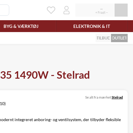
BYG & VÆRKTØJ
ELEKTRONIK & IT
TILBUD
OUTLET
T35 1490W - Stelrad
Se alt fra mærket
Stelrad
/10)
odernt integreret anboring- og ventilsystem, der tilbyder fleksible