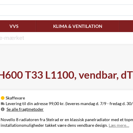
VVS
KLIMA & VENTILATION
, H600 T33 L1100, vendbar, d
Skaffevare
Levering til din adresse 99,00 kr. (leveres mandag d. 7/9 - fredag d. 30
Se alle fragtmetoder
Metode
Pris
Leveres
Novello 8 radiatoren fra Stelrad er en klassisk panelradiator med et topm
Mandag d. 7/9
installationsmuligheder takket være dens vendbare design.
Læs mere…
Levering til
99,00 kr.
-
din adresse