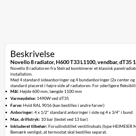
Beskrivelse
Novello 8 radiator, H600 T33 L1100, vendbar, dT35 
Novello 8 radiatoren fra Stelrad kombinerer et klassisk panelradiat
installation.
Med 4 standard sideanboringer og 4 bundanboringer (2x center og 2x 
standard placeret i højre side af radiatoren. For yderligere fleksibili
Mål:
Højde 600 mm, længde 1100 mm
Varmeydelse:
1490W ved dT35
Farve:
Hvid RAL 9016 (kan bestilles i andre farver)
Anboringer:
4 x 1/2" standard anboringer i side og 4 x 3/4" i bund
Max. driftstryk:
10 bar (testet ved 13 bar)
Inkluderet tilbehør:
Forudindstillet ventilindsats (type HEIMEIER 
Bemærk venligst, at termostat skal bestilles separat.