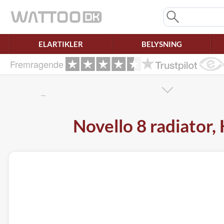
Mangler chatten?
Ret samtykke!
ELARTIKLER
BELYSNING
Fremragende
…
Novello 8 radiator