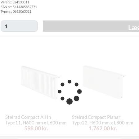
Varenr.:
324133511
fredag d. 30/10
EAN nr.:
5414305852571
Click&Collect
Typenr.:
0662063311
i Svenstrup
Ikke muligt
(9230)
Læg
Stelrad Compact All In
Stelrad Compact Planar
Type11, H600 mm x L600 mm
Type22, H600 mm x L800 mm
598,00 kr.
1.762,00 kr.