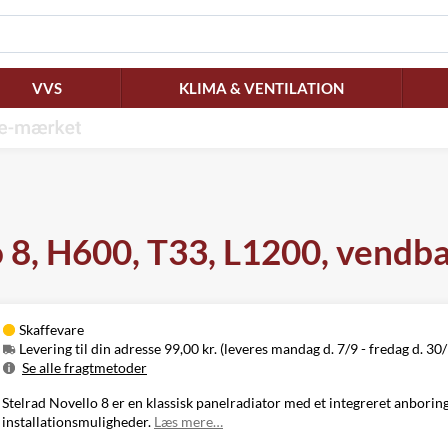
VVS
KLIMA & VENTILATION
o 8, H600, T33, L1200, vend
Skaffevare
Levering til din adresse 99,00 kr. (leveres mandag d. 7/9 - fredag d. 30
Se alle fragtmetoder
Metode
Pris
Leveres
Stelrad Novello 8 er en klassisk panelradiator med et integreret anboring
Mandag d. 7/9
installationsmuligheder.
Læs mere…
Levering til
99,00 kr.
-
din adresse