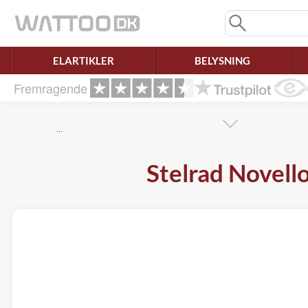
Mangler chatten?
Ret samtykke!
ELARTIKLER
BELYSNING
Fremragende
…
Stelrad Novell