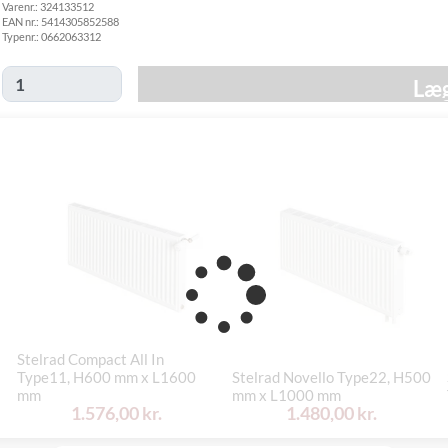
Varenr.:
324133512
fredag d. 30/10
EAN nr.:
5414305852588
Click&Collect
Typenr.:
0662063312
i Svenstrup
Ikke muligt
(9230)
Læg
Stelrad Compact All In
Type11, H600 mm x L1600
Stelrad Novello Type22, H500
mm
mm x L1000 mm
1.576,00 kr.
1.480,00 kr.