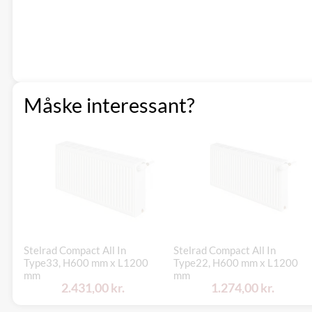
Måske interessant?
Stelrad Compact All In
Stelrad Compact All In
Type33, H600 mm x L1200
Type22, H600 mm x L1200
mm
mm
2.431,00 kr.
1.274,00 kr.