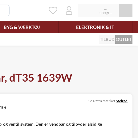
BYG & VÆRKTØJ
ELEKTRONIK & IT
TILBUD
OUTLET
bar, dT35 1639W
Se alt fra mærket
Stelrad
/10)
- og ventil system. Den er vendbar og tilbyder alsidige