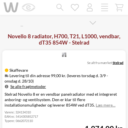
Mangler chatten?
Ret samtykke!
…
Novello 8 radiator, H700, T21, L1000, vendbar,
dT35 854W - Stelrad
Se alt fra mærket
Stelrad
Skaffevare
Levering til din adresse 99,00 kr. (leveres torsdag d. 3/9 -
onsdag d. 28/10)
Se alle fragtmetoder
Stelrad Novello 8 er en vendbar panelradiator med et integreret
Metode
Pris
Leveres
anboring- og ventilsystem. Den er klar til flere
Levering til
Torsdag d. 3/9 -
99,00 kr.
installationsmuligheder og leverer 854W ved dT35.
Læs mere…
din adresse
onsdag d. 28/10
Click&Collect
Varenr.:
324134310
EAN nr.:
5414305852717
i Svenstrup
Ikke muligt
Typenr.:
0662072110
(9230)