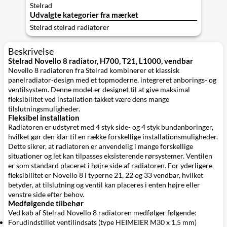
Stelrad
Udvalgte kategorier fra mærket
Stelrad stelrad radiatorer
Beskrivelse
Stelrad Novello 8 radiator, H700, T21, L1000, vendbar
Novello 8 radiatoren fra Stelrad kombinerer et klassisk
panelradiator-design med et topmoderne, integreret anborings- og
ventilsystem. Denne model er designet til at give maksimal
fleksibilitet ved installation takket være dens mange
tilslutningsmuligheder.
Fleksibel installation
Radiatoren er udstyret med 4 styk side- og 4 styk bundanboringer,
hvilket gør den klar til en række forskellige installationsmuligheder.
Dette sikrer, at radiatoren er anvendelig i mange forskellige
situationer og let kan tilpasses eksisterende rørsystemer. Ventilen
er som standard placeret i højre side af radiatoren. For yderligere
fleksibilitet er Novello 8 i typerne 21, 22 og 33 vendbar, hvilket
betyder, at tilslutning og ventil kan placeres i enten højre eller
venstre side efter behov.
Medfølgende tilbehør
Ved køb af Stelrad Novello 8 radiatoren medfølger følgende:
Forudindstillet ventilindsats (type HEIMEIER M30 x 1,5 mm)