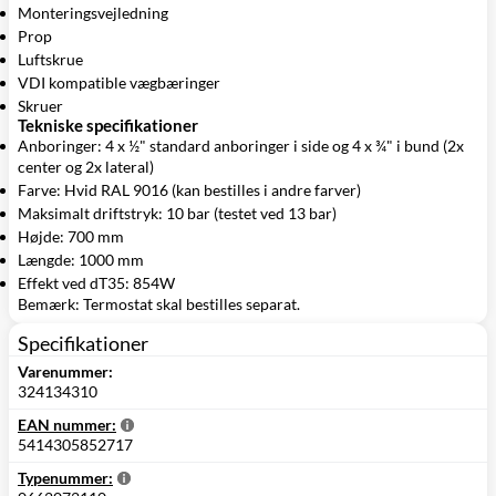
Monteringsvejledning
Prop
Luftskrue
VDI kompatible vægbæringer
Skruer
Tekniske specifikationer
Anboringer: 4 x ½" standard anboringer i side og 4 x ¾" i bund (2x
center og 2x lateral)
Farve: Hvid RAL 9016 (kan bestilles i andre farver)
Maksimalt driftstryk: 10 bar (testet ved 13 bar)
Højde: 700 mm
Længde: 1000 mm
Effekt ved dT35: 854W
Bemærk: Termostat skal bestilles separat.
Specifikationer
Varenummer:
324134310
EAN nummer:
5414305852717
Typenummer: