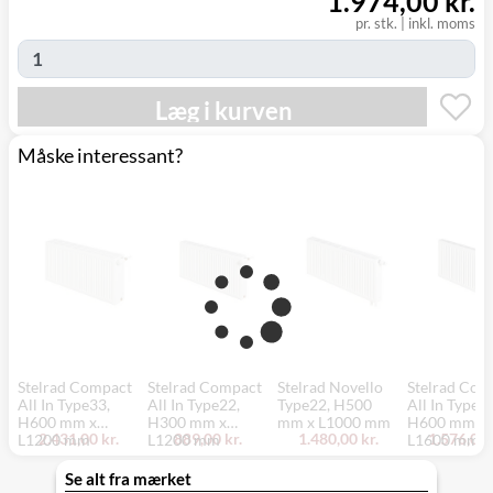
1.974,00 kr.
pr. stk.
|
inkl. moms
Læg i kurven
Måske interessant?
Stelrad Compact
Stelrad Compact
Stelrad Novello
Stelrad Com
All In Type33,
All In Type22,
Type22, H500
All In Type11
H600 mm x
H300 mm x
mm x L1000 mm
H600 mm x
2.431,00 kr.
889,00 kr.
1.480,00 kr.
1.576,00 
L1200 mm
L1200 mm
L1600 mm
Se alt fra mærket