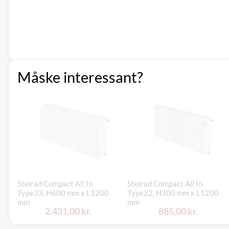
Måske interessant?
Stelrad Compact All In
Stelrad Compact All In
Type33, H600 mm x L1200
Type22, H300 mm x L1200
mm
mm
2.431,00 kr.
885,00 kr.