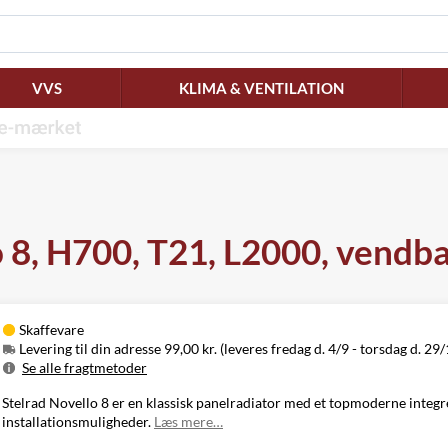
VVS
KLIMA & VENTILATION
o 8, H700, T21, L2000, vend
Skaffevare
Levering til din adresse 99,00 kr. (leveres fredag d. 4/9 - torsdag d. 29/
Se alle fragtmetoder
Metode
Pris
Leveres
Stelrad Novello 8 er en klassisk panelradiator med et topmoderne integre
Levering til
Fredag d. 4/9 -
installationsmuligheder.
Læs mere…
99,00 kr.
din adresse
torsdag d. 29/10