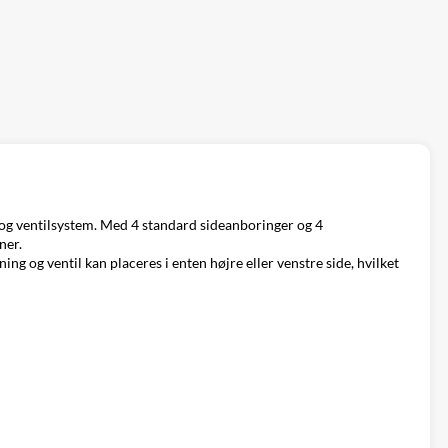
- og ventilsystem. Med 4 standard sideanboringer og 4
ner.
ing og ventil kan placeres i enten højre eller venstre side, hvilket