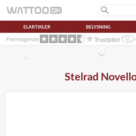
Mangler chatten?
Ret samtykke!
ELARTIKLER
BELYSNING
Fremragende
…
Stelrad Novell