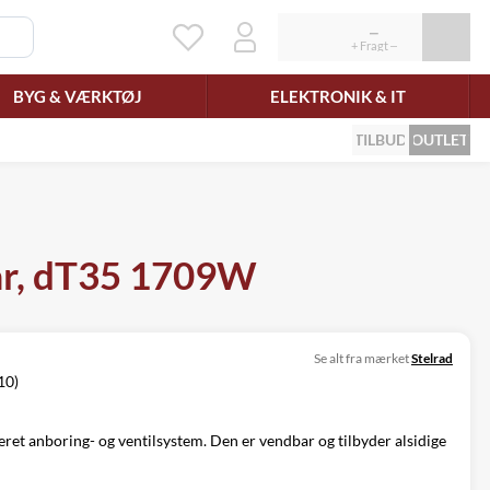
BYG & VÆRKTØJ
ELEKTRONIK & IT
TILBUD
OUTLET
bar, dT35 1709W
Se alt fra mærket
Stelrad
10)
ret anboring- og ventilsystem. Den er vendbar og tilbyder alsidige