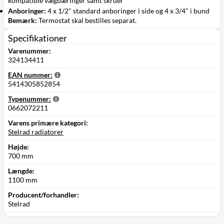
kompatible vægbæringer samt skruer
Anboringer:
4 x 1/2" standard anboringer i side og 4 x 3/4" i bund
Bemærk:
Termostat skal bestilles separat.
Specifikationer
Varenummer:
324134411
EAN nummer:
5414305852854
Typenummer:
0662072211
Varens primære kategori:
Stelrad radiatorer
Højde:
700 mm
Længde:
1100 mm
Producent/forhandler:
Stelrad