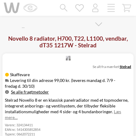
Mangler chatten?
Ret samtykke!
…
Novello 8 radiator, H700, T22, L1100, vendbar,
dT35 1217W - Stelrad
Se alt fra mærket
Stelrad
Skaffevare
Levering til din adresse 99,00 kr. (leveres mandag d. 7/9 -
fredag d. 30/10)
Se alle fragtmetoder
Stelrad Novello 8 er en klassisk panelradiator med et topmoderne,
Metode
Pris
Leveres
integreret anborings- og ventilsystem, der tilbyder fleksible
Mandag d. 7/9
Levering til
installationsmuligheder med 4 side- og 4 bundanboringer.
Læs
99,00 kr.
-
din adresse
mere…
fredag d. 30/10
Click&Collect
Varenr.:
324134411
EAN nr.:
5414305852854
i Svenstrup
Ikke muligt
Typenr.:
0662072211