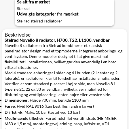
Se alt fra mærket
Stelrad
Udvalgte kategorier fra mærket
Stelrad stelrad radiatorer
Beskrivelse
Stelrad Novello 8 radiator, H700, T22, L1100, vendbar
Novello 8 radiatoren fra Stelrad kombinerer et klassisk
panelradiator design med et topmoderne, integreret anborings- og
ventilsystem. Denne model er designet til at give maksimal
fleksibilitet i installationen, hvilket gør den anvendelig i en bred
vifte af situationer.
Med 4 standard anboringer i siden og 4 i bunden (2 i center og 2
laterale), er radiatoren klar til forskellige installationsmuligheder.
Ventilen er som standard placeret i højre side, men Novello 8 i
typerne 21, 22 og 33 er vendbar, hvilket giver mulighed for
tilslutning og ventilplacering i enten højre eller venstre side.
Dimensioner:
Højde 700 mm, længde 1100 mm
Farve:
Hvid RAL 9016 (kan bestilles i andre farver)
Driftstryk:
Maks. 10 bar (testet ved 13 bar)
Medfølgende tilbehør:
Forudindstillet ventilindsats (HEIMEIER
M30 x 1,5 mm), monteringsvejledning, prop, luftskrue, VDI-