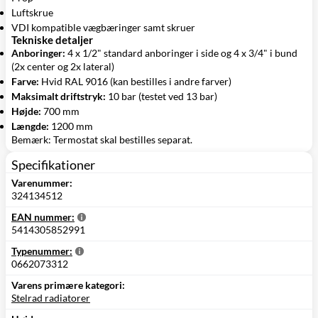
Luftskrue
VDI kompatible vægbæringer samt skruer
Tekniske detaljer
Anboringer:
4 x 1/2" standard anboringer i side og 4 x 3/4" i bund
(2x center og 2x lateral)
Farve:
Hvid RAL 9016 (kan bestilles i andre farver)
Maksimalt driftstryk:
10 bar (testet ved 13 bar)
Højde:
700 mm
Længde:
1200 mm
Bemærk: Termostat skal bestilles separat.
Specifikationer
Varenummer:
324134512
EAN nummer:
5414305852991
Typenummer:
0662073312
Varens primære kategori:
Stelrad radiatorer