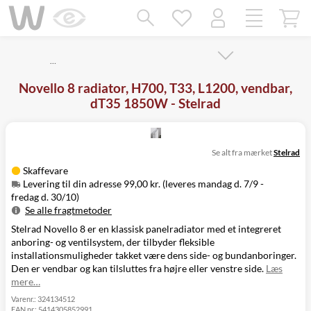
Mangler chatten?
Ret samtykke!
…
Novello 8 radiator, H700, T33, L1200, vendbar,
dT35 1850W - Stelrad
Se alt fra mærket
Stelrad
Skaffevare
Levering til din adresse 99,00 kr. (leveres mandag d. 7/9 -
fredag d. 30/10)
Se alle fragtmetoder
Stelrad Novello 8 er en klassisk panelradiator med et integreret
Metode
Pris
Leveres
anboring- og ventilsystem, der tilbyder fleksible
Mandag d. 7/9
Levering til
installationsmuligheder takket være dens side- og bundanboringer.
99,00 kr.
-
din adresse
Den er vendbar og kan tilsluttes fra højre eller venstre side.
Læs
fredag d. 30/10
mere…
Click&Collect
i Svenstrup
Ikke muligt
Varenr.:
324134512
EAN nr.:
5414305852991