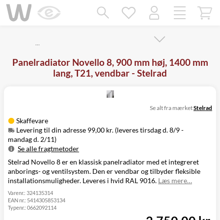
Mangler chatten?
Ret samtykke!
…
Panelradiator Novello 8, 900 mm høj, 1400 mm
lang, T21, vendbar - Stelrad
Se alt fra mærket
Stelrad
Skaffevare
Levering til din adresse 99,00 kr. (leveres tirsdag d. 8/9 -
mandag d. 2/11)
Se alle fragtmetoder
Stelrad Novello 8 er en klassisk panelradiator med et integreret
Metode
Pris
Leveres
anborings- og ventilsystem. Den er vendbar og tilbyder fleksible
Levering til
Tirsdag d. 8/9 -
99,00 kr.
installationsmuligheder. Leveres i hvid RAL 9016.
Læs mere…
din adresse
mandag d. 2/11
Click&Collect
Varenr.:
324135314
EAN nr.:
5414305853134
i Svenstrup
Ikke muligt
Typenr.:
0662092114
(9230)