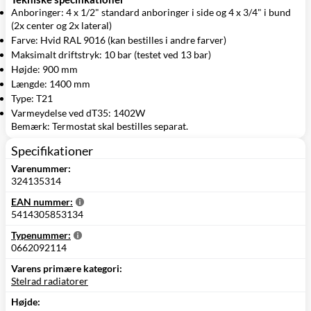
Anboringer: 4 x 1/2" standard anboringer i side og 4 x 3/4" i bund
(2x center og 2x lateral)
Farve: Hvid RAL 9016 (kan bestilles i andre farver)
Maksimalt driftstryk: 10 bar (testet ved 13 bar)
Højde: 900 mm
Længde: 1400 mm
Type: T21
Varmeydelse ved dT35: 1402W
Bemærk: Termostat skal bestilles separat.
Specifikationer
Varenummer:
324135314
EAN nummer:
5414305853134
Typenummer:
0662092114
Varens primære kategori:
Stelrad radiatorer
Højde: