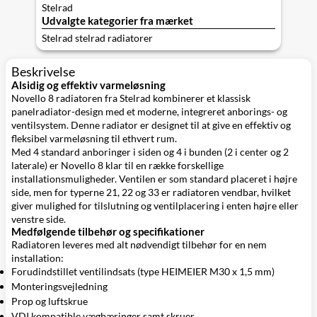
Stelrad
Udvalgte kategorier fra mærket
Stelrad stelrad radiatorer
Beskrivelse
Alsidig og effektiv varmeløsning
Novello 8 radiatoren fra Stelrad kombinerer et klassisk
panelradiator-design med et moderne, integreret anborings- og
ventilsystem. Denne radiator er designet til at give en effektiv og
fleksibel varmeløsning til ethvert rum.
Med 4 standard anboringer i siden og 4 i bunden (2 i center og 2
laterale) er Novello 8 klar til en række forskellige
installationsmuligheder. Ventilen er som standard placeret i højre
side, men for typerne 21, 22 og 33 er radiatoren vendbar, hvilket
giver mulighed for tilslutning og ventilplacering i enten højre eller
venstre side.
Medfølgende tilbehør og specifikationer
Radiatoren leveres med alt nødvendigt tilbehør for en nem
installation:
Forudindstillet ventilindsats (type HEIMEIER M30 x 1,5 mm)
Monteringsvejledning
Prop og luftskrue
VDI kompatible vægbæringer samt skruer