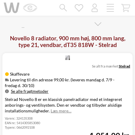
Mangler chatten?
Ret samtykke!
…
Novello 8 radiator, 900 mm høj, 800 mm lang,
type 21, vendbar, dT35 818W - Stelrad
Se alt fra mærket
Stelrad
Skaffevare
Levering til din adresse 99,00 kr. (leveres mandag d. 7/9 -
fredag d. 30/10)
Se alle fragtmetoder
Stelrad Novello 8 er en klassisk panelradiator med et integreret
Metode
Pris
Leveres
anborings- og ventilsystem. Den er vendbar og tilbyder alsidige
Mandag d. 7/9
Levering til
installationsmuligheder.
Læs mere…
99,00 kr.
-
din adresse
fredag d. 30/10
Varenr.:
324135308
EAN nr.:
5414305853080
Click&Collect
Typenr.:
0662092108
i Svenstrup
Ikke muligt