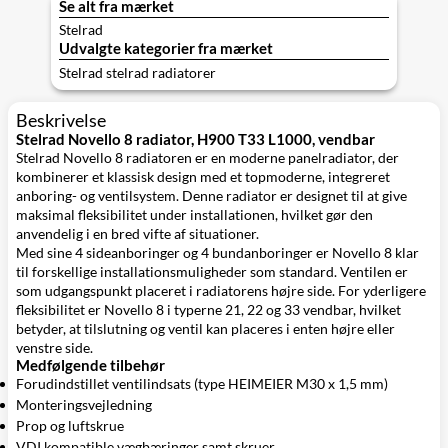
Se alt fra mærket
Stelrad
Udvalgte kategorier fra mærket
Stelrad stelrad radiatorer
Beskrivelse
Stelrad Novello 8 radiator, H900 T33 L1000, vendbar
Stelrad Novello 8 radiatoren er en moderne panelradiator, der
kombinerer et klassisk design med et topmoderne, integreret
anboring- og ventilsystem. Denne radiator er designet til at give
maksimal fleksibilitet under installationen, hvilket gør den
anvendelig i en bred vifte af situationer.
Med sine 4 sideanboringer og 4 bundanboringer er Novello 8 klar
til forskellige installationsmuligheder som standard. Ventilen er
som udgangspunkt placeret i radiatorens højre side. For yderligere
fleksibilitet er Novello 8 i typerne 21, 22 og 33 vendbar, hvilket
betyder, at tilslutning og ventil kan placeres i enten højre eller
venstre side.
Medfølgende tilbehør
Forudindstillet ventilindsats (type HEIMEIER M30 x 1,5 mm)
Monteringsvejledning
Prop og luftskrue
VDI kompatible vægbæringer samt skruer