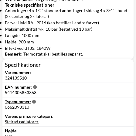
Tekniske specifikationer
Anboringer: 4 x 1/2" standard anboringer i side og 4 x 3/4" i bund
(2x center og 2x lateral)
Farve: Hvid RAL 9016 (kan bestilles i andre farver)
Maksimalt driftstryk: 10 bar (testet ved 13 bar)
Længde: 1000 mm
Højde: 900 mm
Effekt ved dT35: 1840W
Bemærk:
Termostat skal bestilles separat.
Specifikationer
Varenummer:
324135510
EAN nummer:
5414305853363
Typenummer:
0662093310
Varens primære kategori:
Stelrad radiatorer
Højde: