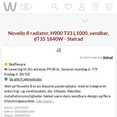
Mangler chatten?
Ret samtykke!
…
Novello 8 radiator, H900 T33 L1000, vendbar,
dT35 1840W - Stelrad
Se alt fra mærket
Stelrad
Skaffevare
Levering til din adresse 99,00 kr. (leveres mandag d. 7/9 -
fredag d. 30/10)
Se alle fragtmetoder
Stelrad Novello 8 er en klassisk panelradiator med et integreret
Metode
Pris
Leveres
anboring- og ventilsystem, der tilbyder fleksible
Mandag d. 7/9
Levering til
installationsmuligheder takket være dens vendbare design og flere
99,00 kr.
-
din adresse
tilslutningspunkter.
Læs mere…
fredag d. 30/10
Click&Collect
Varenr.:
324135510
EAN nr.:
5414305853363
i Svenstrup
Ikke muligt
Typenr.:
0662093310