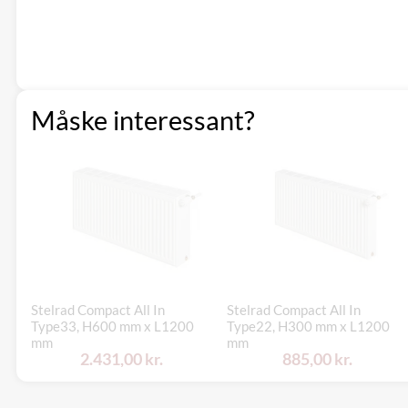
Måske interessant?
Stelrad Compact All In
Stelrad Compact All In
Type33, H600 mm x L1200
Type22, H300 mm x L1200
mm
mm
2.431,00 kr.
885,00 kr.