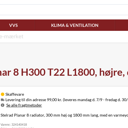
VVS
KLIMA & VENTILATION
anar 8 H300 T22 L1800, højre
Skaffevare
Levering til din adresse 99,00 kr. (leveres mandag d. 7/9 - fredag d. 30
Se alle fragtmetoder
Metode
Pris
Leveres
Stelrad Planar 8 radiator, 300 mm høj og 1800 mm lang, med en varmeyde
Mandag d. 7/9
Levering til
Varenr.:
324140418
99,00 kr.
-
din adresse