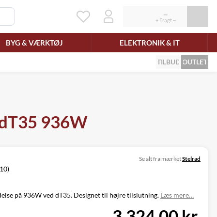
BYG & VÆRKTØJ
ELEKTRONIK & IT
TILBUD
OUTLET
, dT35 936W
Se alt fra mærket
Stelrad
/10)
lse på 936W ved dT35. Designet til højre tilslutning.
Læs mere…
3.324,00 kr.