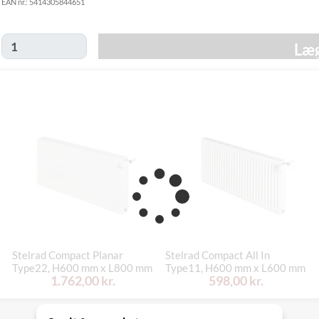
EAN nr.:
5414305844651
fredag d. 30/10
Click&Collect
i Svenstrup
Ikke muligt
Læg
(9230)
Stelrad Compact Planar
Stelrad Compact All In
Type22, H600 mm x L800 mm
Type11, H600 mm x L600 mm
1.762,00 kr.
598,00 kr.