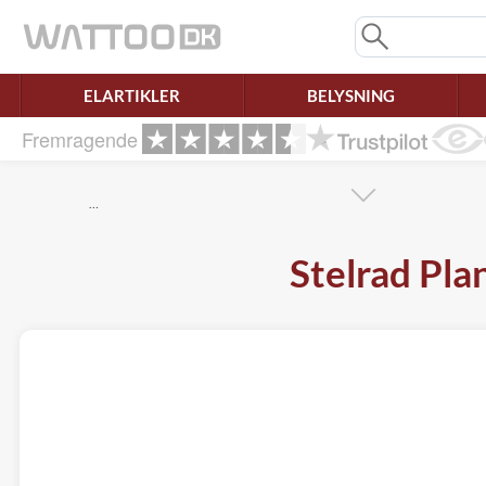
Mangler chatten?
Ret samtykke!
ELARTIKLER
BELYSNING
Fremragende
…
Stelrad Pl