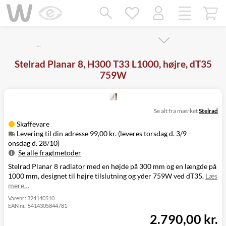
Mangler chatten?
Ret samtykke!
…
Stelrad Planar 8, H300 T33 L1000, højre, dT35
759W
Se alt fra mærket
Stelrad
Skaffevare
Levering til din adresse 99,00 kr. (leveres torsdag d. 3/9 -
onsdag d. 28/10)
Se alle fragtmetoder
Stelrad Planar 8 radiator med en højde på 300 mm og en længde på
Metode
Pris
Leveres
1000 mm, designet til højre tilslutning og yder 759W ved dT35.
Læs
Levering til
Torsdag d. 3/9 -
99,00 kr.
mere…
din adresse
onsdag d. 28/10
Click&Collect
Varenr.:
324140510
EAN nr.:
5414305844781
i Svenstrup
Ikke muligt
2.790,00 kr.
(9230)