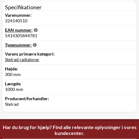
Specifikationer
Varenummer:
324140510
EAN nummer:
5414305844781
Typenummer:
Varens primære kategori:
Stelrad radiatorer
Højde:
300 mm
Længde:
1000 mm
Producent/forhandler:
Stelrad
Har du brug for hjælp? Find alle relevante oplysninger i vores
kundecenter.