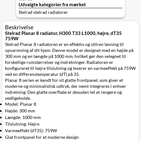
Udvalgte kategorier fra mærket
Stelrad stelrad radiatorer
Beskrivelse
Stelrad Planar 8 radiator, H300 T33 L1000, højre, dT35
759W
Stelrad Planar 8 radiatoren er en effektiv og stilren løsning til
opvarmning af dit hjem. Denne model er designet med en højde på
300 mm og en længde på 1000 mm, hvilket gør den velegnet til
forskellige rumstørrelser og indretninger. Radiatoren er
konfigureret til højre tilslutning og leverer en varmeeffekt på 759W
ved en differenstemperatur (dT) på 35.
Planar 8 serien er kendt for sit glatte frontpanel, som giver et
moderne og minimalistisk udtryk, der nemt integreres i enhver
indretning. Den glatte overflade er desuden let at rengøre og
vedligeholde.
Model: Planar 8
Højde: 300 mm
Længde: 1000 mm
Tilslutning: Højre
Varmeeffekt (dT35): 759W
Glat frontpanel for et moderne design