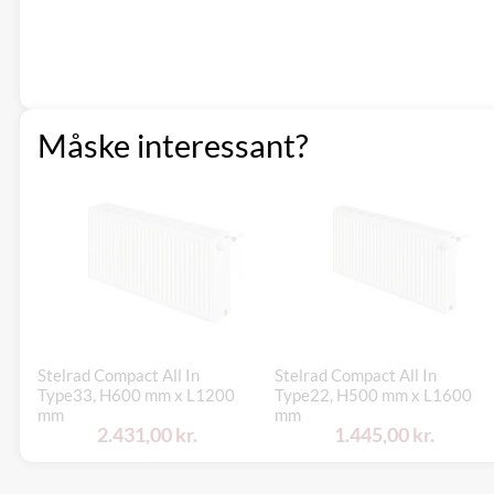
Måske interessant?
Stelrad Compact All In
Stelrad Compact All In
Type33, H600 mm x L1200
Type22, H500 mm x L1600
mm
mm
2.431,00 kr.
1.445,00 kr.