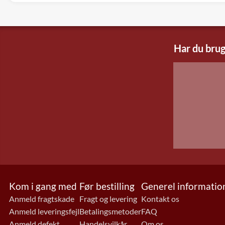
Har du brug
Kom i gang med
Før bestilling
Generel informatio
Anmeld fragtskade
Fragt og levering
Kontakt os
Anmeld leveringsfejl
Betalingsmetoder
FAQ
Anmeld defekt
Handelsvilkår
Om os