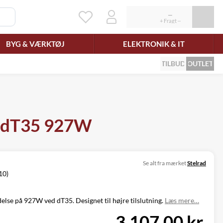
BYG & VÆRKTØJ
ELEKTRONIK & IT
TILBUD
OUTLET
e, dT35 927W
Se alt fra mærket
Stelrad
10)
lse på 927W ved dT35. Designet til højre tilslutning.
Læs mere…
3.107,00 kr.