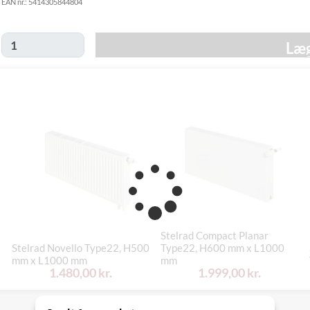
EAN nr.:
5414305844804
Click&Collect
i Svenstrup
Ikke muligt
(9230)
Læg
Stelrad Compact Planar
Stelrad Novello Type22, H500
Type22, H600 mm x L1000
mm x L1000 mm
mm
1.480,00 kr.
1.999,00 kr.