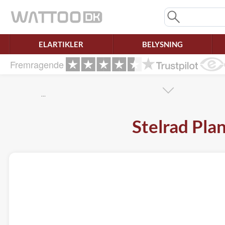
Mangler chatten?
Ret samtykke!
ELARTIKLER
BELYSNING
Fremragende
…
Stelrad Pla