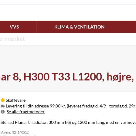
VVS
KLIMA & VENTILATION
nar 8, H300 T33 L1200, højr
Skaffevare
Levering til din adresse 99,00 kr. (leveres fredag d. 4/9 - torsdag d. 29/
Se alle fragtmetoder
Metode
Pris
Leveres
Stelrad Planar 8 radiator, 300 mm høj og 1200 mm lang, med en varmeyde
Levering til
Fredag d. 4/9 -
99,00 kr.
Varenr.:
din adresse
324140512
torsdag d. 29/10