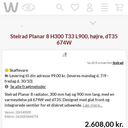
Mangler chatten?
Ret samtykke!
…
Stelrad Planar 8 H300 T33 L900, højre, dT35
674W
Se alt fra mærket
Stelrad
Skaffevare
Levering til din adresse 99,00 kr. (leveres mandag d. 7/9 -
fredag d. 30/10)
Se alle fragtmetoder
Stelrad Planar 8 radiator, 300 mm høj og 900 mm lang, med en
Metode
Pris
Leveres
varmeydelse på 674W ved dT35. Designet med glat front og
Mandag d. 7/9
Levering til
integrerede ventiler for et diskret udseende.
Læs mere…
99,00 kr.
-
din adresse
fredag d. 30/10
Varenr.:
324140509
EAN nr.:
5414305844774
Click&Collect
2.608,00 kr.
i Svenstrup
Ikke muligt