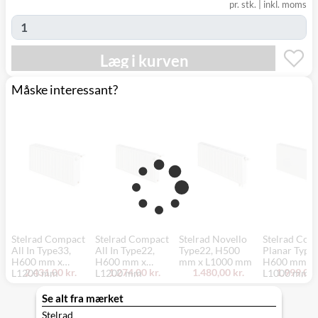
(9230)
pr. stk.
|
inkl. moms
Læg i kurven
Måske interessant?
Stelrad Compact
Stelrad Compact
Stelrad Novello
Stelrad Com
All In Type33,
All In Type22,
Type22, H500
Planar Type
H600 mm x
H600 mm x
mm x L1000 mm
H600 mm x
2.431,00 kr.
1.274,00 kr.
1.480,00 kr.
1.999,00 
L1200 mm
L1200 mm
L1000 mm
Se alt fra mærket
Stelrad