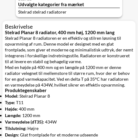
Udvalgte kategorier fra mærket
Stelrad stelrad radiatorer
Beskrivelse
Stelrad Planar 8 radiator, 400 mm høj, 1200 mm lang
Stelrad Planar 8 radiatoren er en effektiv og stilren løsning til
opvarmning af rum. Denne model er designet med en glat
frontplade, som giver et moderne og minimalistisk udtryk, der nemt
integreres i forskellige indretningsstile. Radiatoren er konstrueret
til at levere en stabil og behagelig varme.
Med en højde på 400 mm og en længde på 1200 mm er denne
radiator velegnet til mellemstore til større rum, hvor der er behov
for en god varmekapacitet. Ved en delta T på 35°C har radiatoren
en varmeydelse på 434W, hvilket sikrer en effektiv opvarmning.
Produktegenskaber
Model:
Stelrad Planar 8
Type:
T11
Højde:
400 mm
Længde:
1200 mm
Varmeydelse (dT35):
434W
Tilslutning:
Højre
Design:
Glat frontplade for et moderne udseende