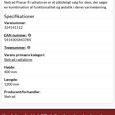
Stelrad Planar 8 radiatoren er et pålideligt valg for dem, der søger
en kombination af funktionalitet og æstetik i deres varmeløsning.
Specifikationer
Varenummer:
324141112
EAN nummer:
5414305843784
Typenummer:
Varens primære kategori:
Stelrad radiatorer
Højde:
400 mm
Længde:
1200 mm
Producent/forhandler:
Stelrad