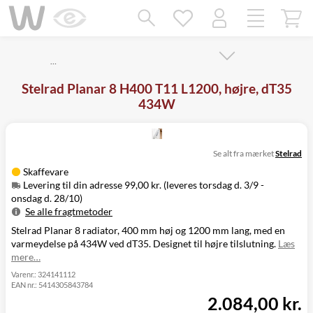
Mangler chatten?
Ret samtykke!
…
Stelrad Planar 8 H400 T11 L1200, højre, dT35
434W
Se alt fra mærket
Stelrad
Skaffevare
Levering til din adresse 99,00 kr. (leveres torsdag d. 3/9 -
onsdag d. 28/10)
Se alle fragtmetoder
Stelrad Planar 8 radiator, 400 mm høj og 1200 mm lang, med en
Metode
Pris
Leveres
varmeydelse på 434W ved dT35. Designet til højre tilslutning.
Læs
Levering til
Torsdag d. 3/9 -
99,00 kr.
mere…
din adresse
onsdag d. 28/10
Click&Collect
Varenr.:
324141112
EAN nr.:
5414305843784
i Svenstrup
Ikke muligt
2.084,00 kr.
(9230)